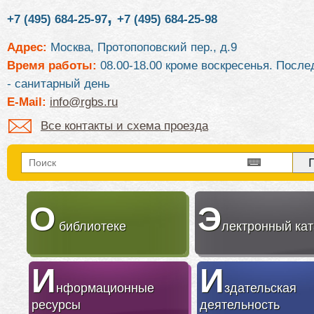
,
+7 (495) 684-25-97
+7 (495) 684-25-98
Адрес:
Москва, Протопоповский пер., д.9
Время работы:
08.00-18.00 кроме воскресенья. После
- санитарный день
E-Mail:
info@rgbs.ru
Все контакты и схема проезда
О
Э
библиотеке
лектронный кат
И
И
нформационные
здательская
ресурсы
деятельность