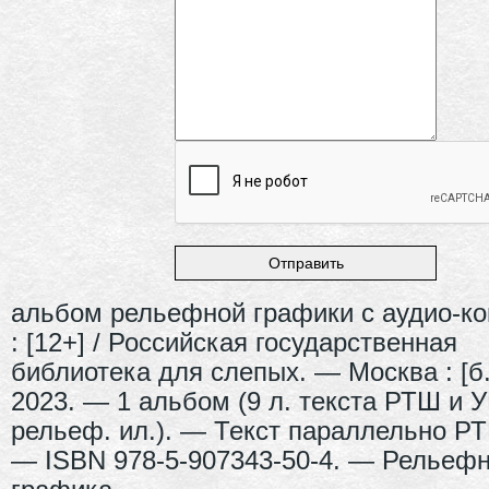
альбом рельефной графики с аудио-к
: [12+] / Российская государственная
библиотека для слепых. — Москва : [б. 
2023. — 1 альбом (9 л. текста РТШ и У
рельеф. ил.). — Текст параллельно Р
— ISBN 978-5-907343-50-4. — Рельеф