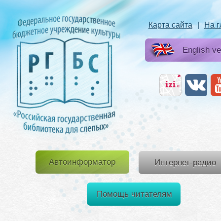
Карта сайта
|
На 
English ve
Автоинформатор
Интернет-радио
Помощь читателям