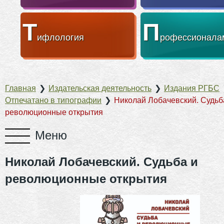
Т
П
ифлология
рофессионала
Главная
❯
Издательская деятельность
❯
Издания РГБС
Отпечатано в типографии
❯
Николай Лобачевский. Судьб
революционные открытия
Николай Лобачевский. Судьба и
революционные открытия