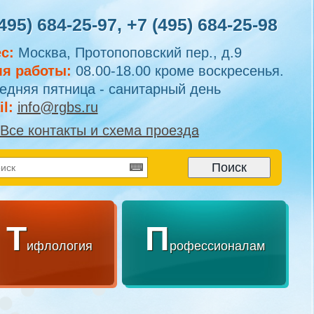
495) 684-25-97
,
+7 (495) 684-25-98
с:
Москва, Протопоповский пер., д.9
я работы:
08.00-18.00 кроме воскресенья.
едняя пятница - санитарный день
l:
info@rgbs.ru
Все контакты и схема проезда
Т
П
ифлология
рофессионалам