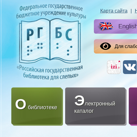
Карта сайта
|
Englis
Для слаб
Э
О
лектронный
библиотеке
каталог