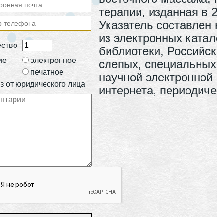
терапии, изданная в 2
Указатель составлен
из электронных катал
ество
библиотеки, Российск
ие
электронное
слепых, специальных
печатное
научной электронной
з от юридического лица
интернета, периодиче