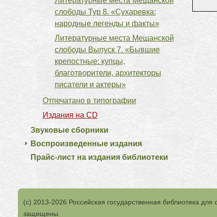
Литературные места Мещанской
слободы Тур 8. «Сухаревка:
народные легенды и факты»
Литературные места Мещанской
слободы Выпуск 7. «Бывшие
крепостные: купцы,
благотворители, архитекторы
писатели и актеры»
Отпечатано в типографии
Издания на CD
Звуковые сборники
Воспроизведенные издания
Прайс-лист на издания библиотеки
(с) 2013-2026 Российская государственная библиотека для 
защищены.