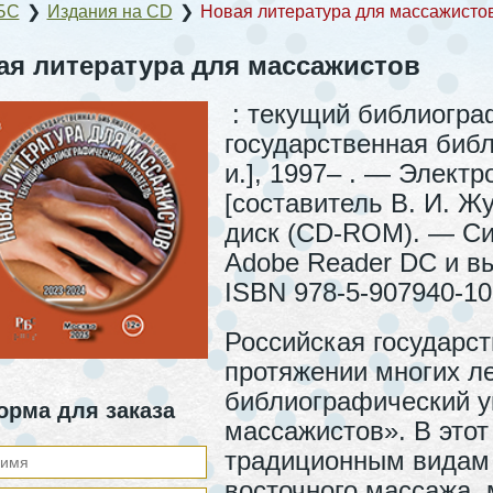
БС
❯
Издания на CD
❯
Новая литература для массажисто
ая литература для массажистов
: текущий библиограф
государственная библ
и.], 1997– . — Электро
[составитель В. И. Жу
диск (CD-ROM). — Сис
Adobe Reader DC и вы
ISBN 978-5-907940-10
Российская государс
протяжении многих л
библиографический у
орма для заказа
массажистов». В этот
традиционным видам 
восточного массажа,