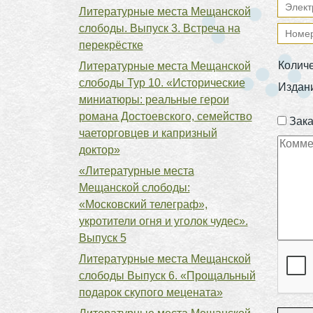
Литературные места Мещанской
слободы. Выпуск 3. Встреча на
перекрёстке
Колич
Литературные места Мещанской
слободы Тур 10. «Исторические
Издан
миниатюры: реальные герои
романа Достоевского, семейство
Зака
чаеторговцев и капризный
доктор»
«Литературные места
Мещанской слободы:
«Московский телеграф»,
укротители огня и уголок чудес».
Выпуск 5
Литературные места Мещанской
слободы Выпуск 6. «Прощальный
подарок скупого мецената»