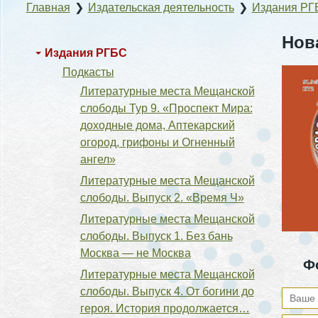
Главная
❯
Издательская деятельность
❯
Издания РГ
Нов
Издания РГБС
Подкасты
Литературные места Мещанской
слободы Тур 9. «Проспект Мира:
доходные дома, Аптекарский
огород, грифоны и Огненный
ангел»
Литературные места Мещанской
слободы. Выпуск 2. «Время Ч»
Литературные места Мещанской
слободы. Выпуск 1. Без бань
Москва — не Москва
Ф
Литературные места Мещанской
слободы. Выпуск 4. От богини до
героя. История продолжается…