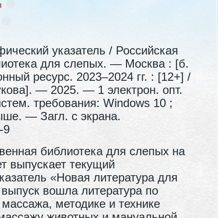
в
ический указатель / Российская
иотека для слепых. — Москва : [б.
нный ресурс. 2023–2024 гг. : [12+] /
кова]. — 2025. — 1 электрон. опт.
тем. требования: Windows 10 ;
ше. — Загл. с экрана.
-9
твенная библиотека для слепых на
ет выпускает текущий
казатель «Новая литература для
 выпуск вошла литература по
массажа, методике и технике
 массажу животных и мануальной