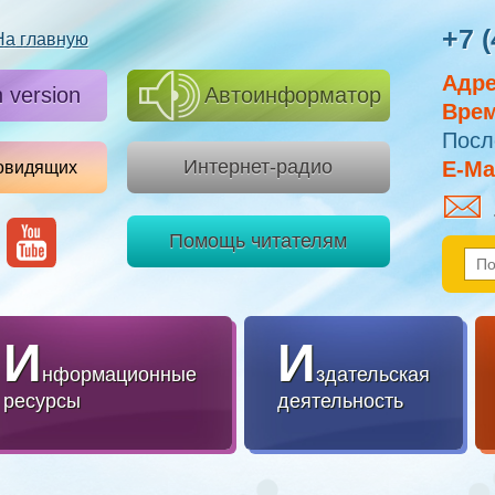
+7 (
На главную
Адре
h version
Автоинформатор
Врем
Посл
Интернет-радио
E-Mai
овидящих
Помощь читателям
И
И
нформационные
здательская
ресурсы
деятельность