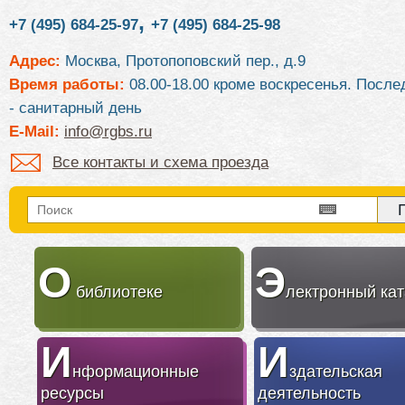
,
+7 (495) 684-25-97
+7 (495) 684-25-98
Адрес:
Москва, Протопоповский пер., д.9
Время работы:
08.00-18.00 кроме воскресенья. После
- санитарный день
E-Mail:
info@rgbs.ru
Все контакты и схема проезда
О
Э
библиотеке
лектронный кат
И
И
нформационные
здательская
ресурсы
деятельность