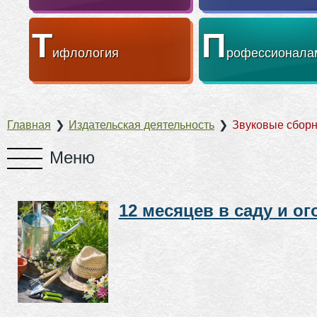
Т
П
ифлология
рофессионала
Главная
❯
Издательская деятельность
❯
Звуковые сбор
12 месяцев в саду и ог