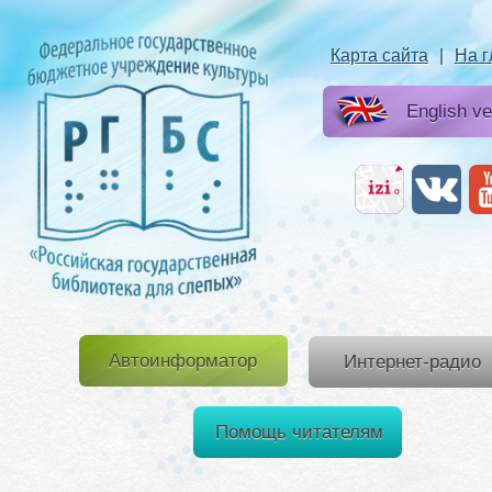
Карта сайта
|
На 
English ve
Автоинформатор
Интернет-радио
Помощь читателям