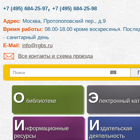
,
+7 (495) 684-25-97
+7 (495) 684-25-98
Адрес:
Москва, Протопоповский пер., д.9
Время работы:
08.00-18.00 кроме воскресенья. После
- санитарный день
E-Mail:
info@rgbs.ru
Все контакты и схема проезда
О
Э
библиотеке
лектронный кат
И
И
нформационные
здательская
ресурсы
деятельность