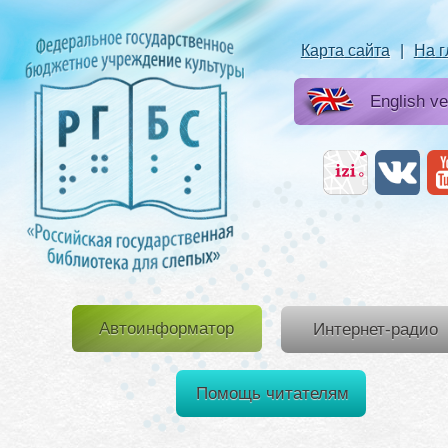
Карта сайта
|
На 
English ve
Автоинформатор
Интернет-радио
Помощь читателям