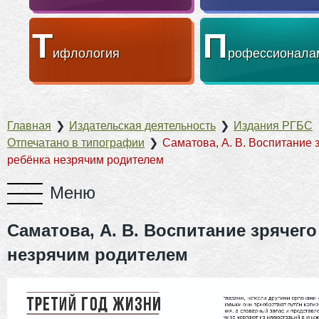
Т
П
ифлология
рофессионала
Главная
❯
Издательская деятельность
❯
Издания РГБС
Отпечатано в типографии
❯
Саматова, А. В. Воспитание 
ребёнка незрячим родителем
Саматова, А. В. Воспитание зрячего
незрячим родителем