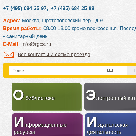
,
+7 (495) 684-25-97
+7 (495) 684-25-98
Адрес:
Москва, Протопоповский пер., д.9
Время работы:
08.00-18.00 кроме воскресенья. После
- санитарный день
E-Mail:
info@rgbs.ru
Все контакты и схема проезда
О
Э
библиотеке
лектронный кат
И
И
нформационные
здательская
ресурсы
деятельность