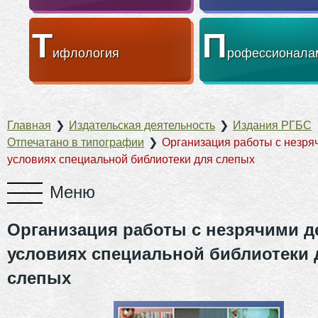
Т
П
ифлология
рофессионала
Главная
❯
Издательская деятельность
❯
Издания РГБС
Отпечатано в типографии
❯
Организация работы с незря
условиях специальной библиотеки для слепых
Организация работы с незрячими д
условиях специальной библиотеки 
слепых