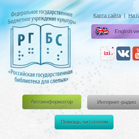
Карта сайта
|
На 
English ve
Автоинформатор
Интернет-радио
Помощь читателям