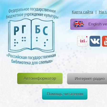
Карта сайта
|
На 
English ve
Автоинформатор
Интернет-радио
Помощь читателям