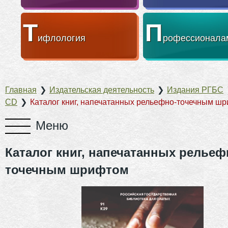
Т
П
ифлология
рофессионала
Главная
❯
Издательская деятельность
❯
Издания РГБС
CD
❯
Каталог книг, напечатанных рельефно-точечным ш
Каталог книг, напечатанных рельеф
точечным шрифтом