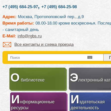
,
+7 (495) 684-25-97
+7 (495) 684-25-98
Адрес:
Москва, Протопоповский пер., д.9
Время работы:
08.00-18.00 кроме воскресенья. После
- санитарный день
E-Mail:
info@rgbs.ru
Все контакты и схема проезда
О
Э
библиотеке
лектронный кат
И
И
нформационные
здательская
ресурсы
деятельность