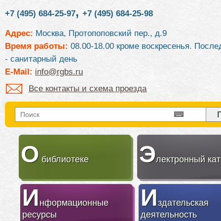
,
+7 (495) 684-25-97
+7 (495) 684-25-98
Адрес:
Москва, Протопоповский пер., д.9
Время работы:
08.00-18.00 кроме воскресенья. После
- санитарный день
E-Mail:
info@rgbs.ru
Все контакты и схема проезда
О
Э
библиотеке
лектронный кат
И
И
нформационные
здательская
ресурсы
деятельность