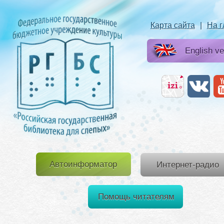
Карта сайта
|
На 
English ve
Автоинформатор
Интернет-радио
Помощь читателям