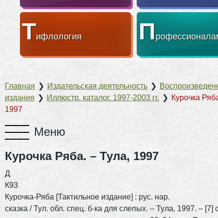
Т
П
ифлология
рофессионала
Главная
❯
Издательская деятельность
❯
Воспроизведен
издания
❯
Иллюстр. каталог. 1997-2003 гг.
❯
Курочка Ряба
1997
Курочка Ряба. – Тула, 1997
Д
К93
Курочка-Ряба [Тактильное издание] : рус. нар.
сказка / Тул. обл. спец. б-ка для слепых. – Тула, 1997. – [7] с. :