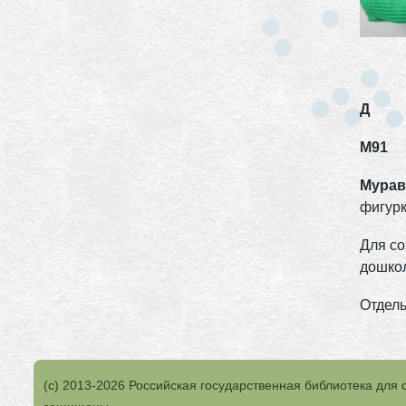
Д
М91
Мурав
фигурк
Для со
дошкол
Отделы
(с) 2013-2026 Российская государственная библиотека для 