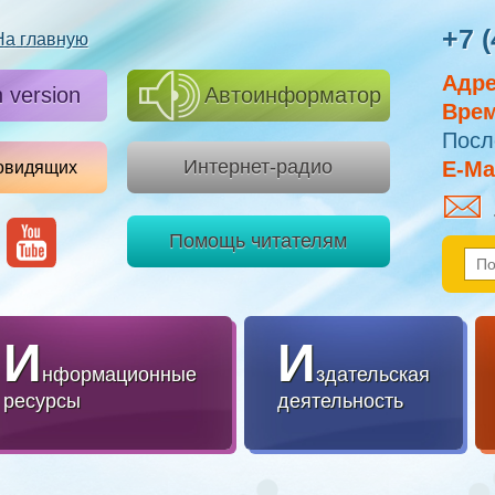
+7 (
На главную
Адре
h version
Автоинформатор
Врем
Посл
Интернет-радио
E-Mai
овидящих
Помощь читателям
И
И
нформационные
здательская
ресурсы
деятельность