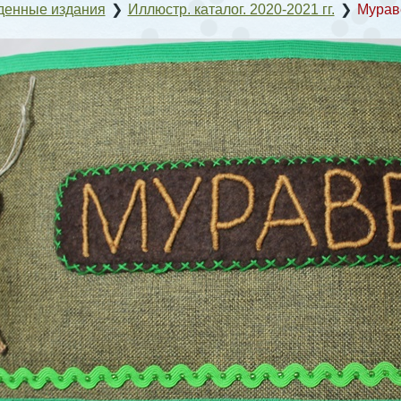
денные издания
❯
Иллюстр. каталог. 2020-2021 гг.
❯
Мурав