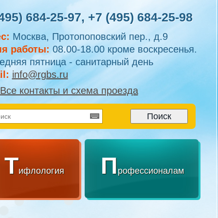
495) 684-25-97
,
+7 (495) 684-25-98
с:
Москва, Протопоповский пер., д.9
я работы:
08.00-18.00 кроме воскресенья.
едняя пятница - санитарный день
l:
info@rgbs.ru
Все контакты и схема проезда
Т
П
ифлология
рофессионалам