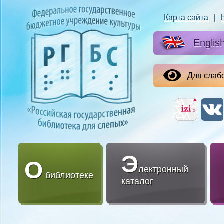
Карта сайта
|
Englis
Для слаб
Э
О
лектронный
библиотеке
каталог