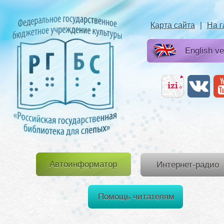
Карта сайта
|
На 
English ve
Автоинформатор
Интернет-радио
Помощь читателям