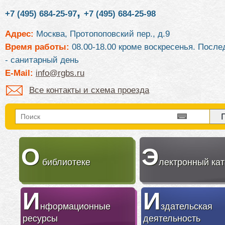
,
+7 (495) 684-25-97
+7 (495) 684-25-98
Адрес:
Москва, Протопоповский пер., д.9
Время работы:
08.00-18.00 кроме воскресенья. После
- санитарный день
E-Mail:
info@rgbs.ru
Все контакты и схема проезда
О
Э
библиотеке
лектронный кат
И
И
нформационные
здательская
ресурсы
деятельность