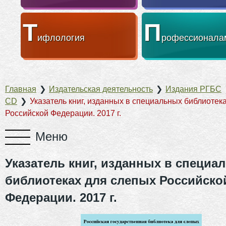
Т
П
ифлология
рофессионала
Главная
❯
Издательская деятельность
❯
Издания РГБС
CD
❯
Указатель книг, изданных в специальных библиотек
Российской Федерации. 2017 г.
Указатель книг, изданных в специа
библиотеках для слепых Российско
Федерации. 2017 г.