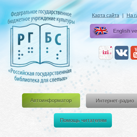
Карта сайта
|
На 
English ve
Автоинформатор
Интернет-радио
Помощь читателям