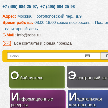
,
+7 (495) 684-25-97
+7 (495) 684-25-98
Адрес:
Москва, Протопоповский пер., д.9
Время работы:
08.00-18.00 кроме воскресенья. После
- санитарный день
E-Mail:
info@rgbs.ru
Все контакты и схема проезда
О
Э
библиотеке
лектронный кат
И
И
нформационные
здательская
ресурсы
деятельность