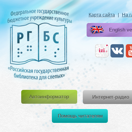
Карта сайта
|
На 
English ve
Автоинформатор
Интернет-радио
Помощь читателям