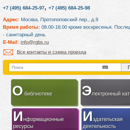
,
+7 (495) 684-25-97
+7 (495) 684-25-98
Адрес:
Москва, Протопоповский пер., д.9
Время работы:
08.00-18.00 кроме воскресенья. После
- санитарный день
E-Mail:
info@rgbs.ru
Все контакты и схема проезда
О
Э
библиотеке
лектронный кат
И
И
нформационные
здательская
ресурсы
деятельность