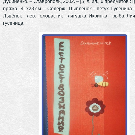
Дубиненко. – Ставрополь, 2002. – [5] л. ил., 6 предметов : ц
пряжа ; 41х28 см. – Содерж.: Цыплёнок – петух. Гусеница 
Львёнок – лев. Головастик – лягушка. Икринка – рыба. Ли
гусеница.