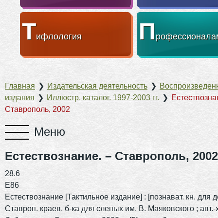
Т
П
ифлология
рофессионала
Главная
❯
Издательская деятельность
❯
Воспроизведен
издания
❯
Иллюстр. каталог. 1997-2003 гг.
❯
Естествозна
Ставрополь, 2002
Естествознание. – Ставрополь, 2002
28.6
Е86
Естествознание [Тактильное издание] : [познават. кн. для де
Ставроп. краев. б-ка для слепых им. В. Маяковского ; авт.-