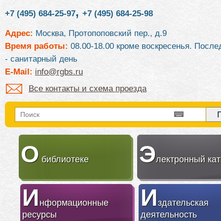
,
+7 (495) 684-25-97
+7 (495) 684-25-98
Адрес:
Москва, Протопоповский пер., д.9
Время работы:
08.00-18.00 кроме воскресенья. После
- санитарный день
E-Mail:
info@rgbs.ru
Все контакты и схема проезда
О
Э
библиотеке
лектронный кат
И
И
нформационные
здательская
ресурсы
деятельность