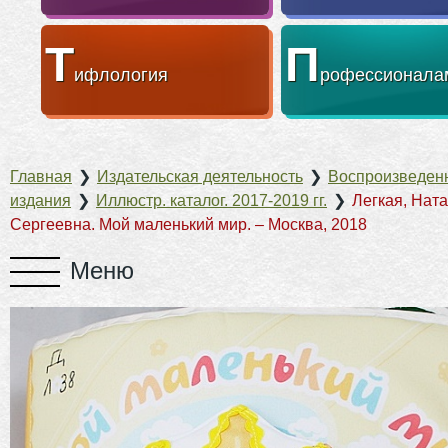
Т
П
ифлология
рофессионала
Главная
❯
Издательская деятельность
❯
Воспроизведен
издания
❯
Иллюстр. каталог. 2017-2019 гг.
❯
Легкая, Нат
Сергеевна. Мой маленький мир. – Москва, 2018