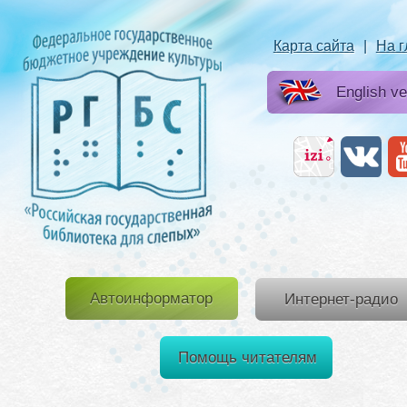
Карта сайта
|
На 
English ve
Автоинформатор
Интернет-радио
Помощь читателям