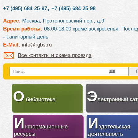
,
+7 (495) 684-25-97
+7 (495) 684-25-98
Адрес:
Москва, Протопоповский пер., д.9
Время работы:
08.00-18.00 кроме воскресенья. После
- санитарный день
E-Mail:
info@rgbs.ru
Все контакты и схема проезда
О
Э
библиотеке
лектронный кат
И
И
нформационные
здательская
ресурсы
деятельность