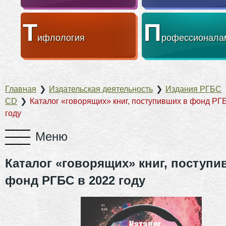
Т
П
ифлология
рофессионала
Главная
❯
Издательская деятельность
❯
Издания РГБС
CD
❯
Каталог «говорящих» книг, поступивших в фонд РГ
году
Каталог «говорящих» книг, поступи
фонд РГБС в 2022 году