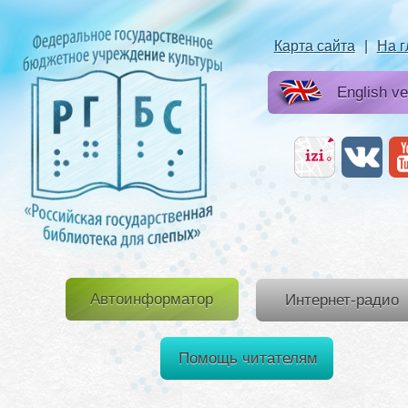
Карта сайта
|
На 
English ve
Автоинформатор
Интернет-радио
Помощь читателям