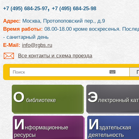
,
+7 (495) 684-25-97
+7 (495) 684-25-98
Адрес:
Москва, Протопоповский пер., д.9
Время работы:
08.00-18.00 кроме воскресенья. После
- санитарный день
E-Mail:
info@rgbs.ru
Все контакты и схема проезда
О
Э
библиотеке
лектронный кат
И
И
нформационные
здательская
ресурсы
деятельность