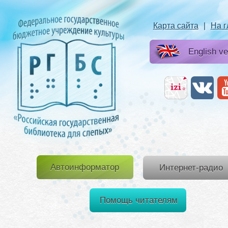
Карта сайта
|
На 
English ve
Автоинформатор
Интернет-радио
Помощь читателям