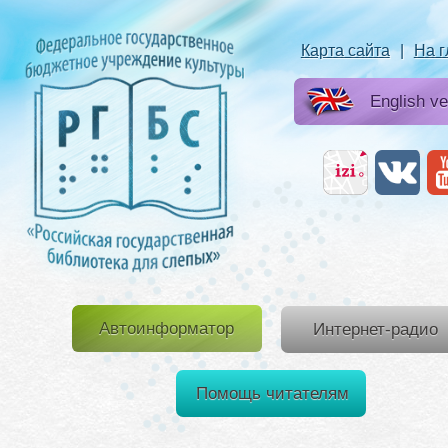
Карта сайта
|
На 
English ve
Автоинформатор
Интернет-радио
Помощь читателям