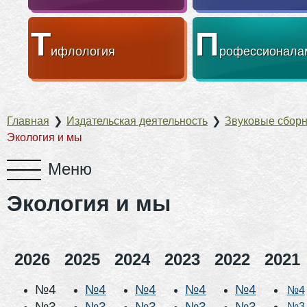
Т
П
ифлология
рофессионала
Главная
❯
Издательская деятельность
❯
Звуковые сбор
Экология и мы
Экология и мы
2026
2025
2024
2023
2022
2021
№4
№4
№4
№4
№4
№4
№3
№3
№3
№3
№3
№3