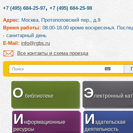
,
+7 (495) 684-25-97
+7 (495) 684-25-98
Адрес:
Москва, Протопоповский пер., д.9
Время работы:
08.00-18.00 кроме воскресенья. После
- санитарный день
E-Mail:
info@rgbs.ru
Все контакты и схема проезда
О
Э
библиотеке
лектронный кат
И
И
нформационные
здательская
ресурсы
деятельность