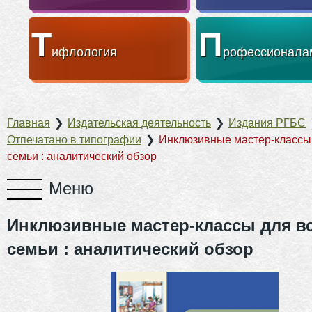
Т
П
ифлология
рофессионала
Главная
❯
Издательская деятельность
❯
Издания РГБС
Отпечатано в типографии
❯
Инклюзивные мастер-классы
семьи : аналитический обзор
Инклюзивные мастер-классы для в
семьи : аналитический обзор