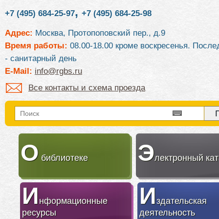
,
+7 (495) 684-25-97
+7 (495) 684-25-98
Адрес:
Москва, Протопоповский пер., д.9
Время работы:
08.00-18.00 кроме воскресенья. После
- санитарный день
E-Mail:
info@rgbs.ru
Все контакты и схема проезда
О
Э
библиотеке
лектронный кат
И
И
нформационные
здательская
ресурсы
деятельность