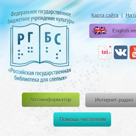
Карта сайта
|
На 
English ve
Автоинформатор
Интернет-радио
Помощь читателям