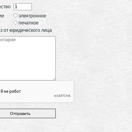
ество
ие
электронное
печатное
з от юридического лица