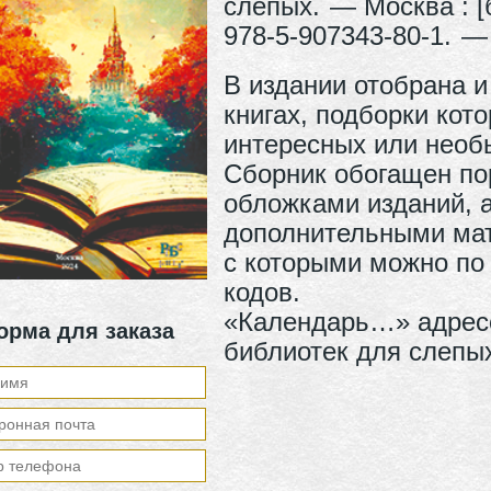
слепых. — Москва : [б
978-5-907343-80-1. — 
В издании отобрана 
книгах, подборки ко
интересных или необ
Сборник обогащен по
обложками изданий, 
дополнительными мат
с которыми можно по
кодов.
«Календарь…» адрес
орма для заказа
библиотек для слепых