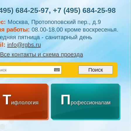
495) 684-25-97
,
+7 (495) 684-25-98
с:
Москва, Протопоповский пер., д.9
я работы:
08.00-18.00 кроме воскресенья.
едняя пятница - санитарный день
l:
info@rgbs.ru
Все контакты и схема проезда
Т
П
ифлология
рофессионалам