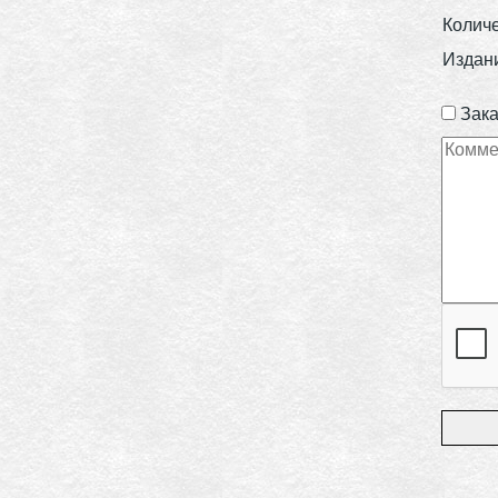
Колич
Издан
Зака