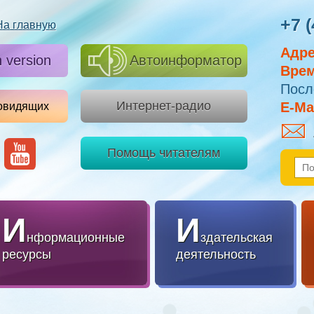
+7 (
На главную
Адре
h version
Автоинформатор
Врем
Посл
Интернет-радио
E-Mai
овидящих
Помощь читателям
И
И
нформационные
здательская
ресурсы
деятельность