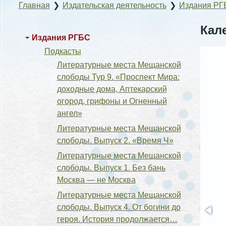
Главная
❯
Издательская деятельность
❯
Издания РГ
Кал
Издания РГБС
Подкасты
Литературные места Мещанской
слободы Тур 9. «Проспект Мира:
доходные дома, Аптекарский
огород, грифоны и Огненный
ангел»
Литературные места Мещанской
слободы. Выпуск 2. «Время Ч»
Литературные места Мещанской
слободы. Выпуск 1. Без бань
Москва — не Москва
Литературные места Мещанской
слободы. Выпуск 4. От богини до
героя. История продолжается…