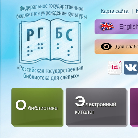
Карта сайта
|
Englis
Для слаб
Э
О
лектронный
библиотеке
каталог