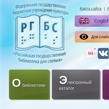
Карта сайта
|
Englis
Для слаб
Э
О
лектронный
библиотеке
каталог