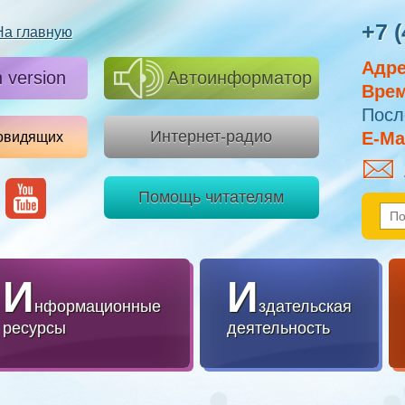
+7 (
На главную
Адре
h version
Автоинформатор
Врем
Посл
Интернет-радио
E-Mai
овидящих
Помощь читателям
И
И
нформационные
здательская
ресурсы
деятельность