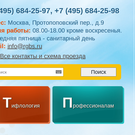
495) 684-25-97
,
+7 (495) 684-25-98
с:
Москва, Протопоповский пер., д.9
я работы:
08.00-18.00 кроме воскресенья.
едняя пятница - санитарный день
l:
info@rgbs.ru
Все контакты и схема проезда
Т
П
ифлология
рофессионалам