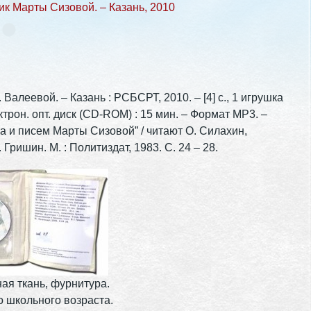
к Марты Сизовой. – Казань, 2010
Валеевой. – Казань : РСБСРТ, 2010. – [4] с., 1 игрушка
ктрон. опт. диск (CD-ROM) : 15 мин. – Формат MP3. –
ка и писем Марты Сизовой” / читают О. Силахин,
 Гришин. М. : Политиздат, 1983. С. 24 – 28.
я ткань, фурнитура.
 школьного возраста.