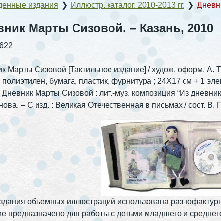
денные издания
❯
Иллюстр. каталог. 2010-2013 гг.
❯
Дневни
вник Марты Сизовой. – Казань, 2010
)622
к Марты Сизовой [Тактильное издание] / худож. оформ. А. Т. 
ь, полиэтилен, бумага, пластик, фурнитура ; 24Х17 см + 1 эле
: Дневник Марты Сизовой : лит.-муз. композиция “Из дневни
ова. – С изд. : Великая Отечественная в письмах / сост. В. Г.
здания объемных иллюстраций использована разнофактурна
е предназначено для работы с детьми младшего и среднего