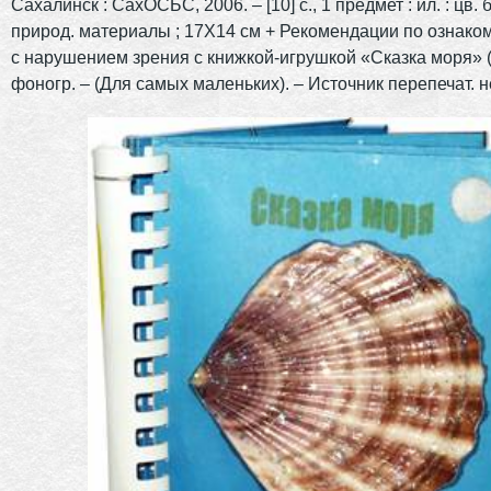
Сахалинск : СахОСБС, 2006. – [10] с., 1 предмет : ил. : цв. 
природ. материалы ; 17Х14 см + Рекомендации по ознако
с нарушением зрения с книжкой-игрушкой «Сказка моря» (6
фоногр. – (Для самых маленьких). – Источник перепечат. н