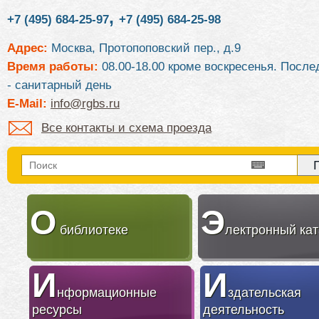
,
+7 (495) 684-25-97
+7 (495) 684-25-98
Адрес:
Москва, Протопоповский пер., д.9
Время работы:
08.00-18.00 кроме воскресенья. После
- санитарный день
E-Mail:
info@rgbs.ru
Все контакты и схема проезда
О
Э
библиотеке
лектронный кат
И
И
нформационные
здательская
ресурсы
деятельность