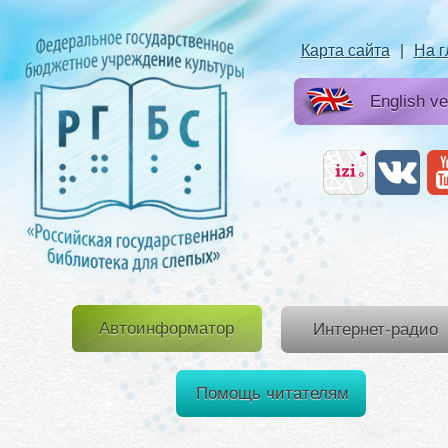
Карта сайта
|
На 
English ve
Автоинформатор
Интернет-радио
Помощь читателям