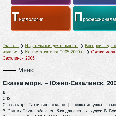
Т
П
ифлология
рофессионала
Главная
❯
Издательская деятельность
❯
Воспроизведен
издания
❯
Иллюстр. каталог. 2005-2009 гг.
❯
Сказка моря
Сахалинск, 2006
Сказка моря. – Южно-Сахалинск, 20
Д
С42
Сказка моря [Тактильное издание] : книжка-игрушка : по м
В. Санги / Сахал. обл. спец. б-ка для слепых ; худож. В. Бо