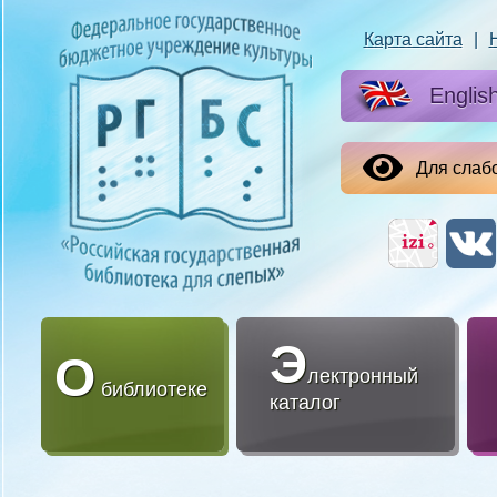
Карта сайта
|
Englis
Для слаб
Э
О
лектронный
библиотеке
каталог