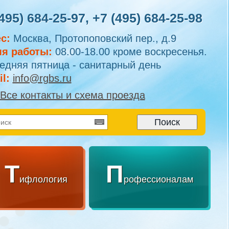
495) 684-25-97
,
+7 (495) 684-25-98
с:
Москва, Протопоповский пер., д.9
я работы:
08.00-18.00 кроме воскресенья.
едняя пятница - санитарный день
l:
info@rgbs.ru
Все контакты и схема проезда
Т
П
ифлология
рофессионалам