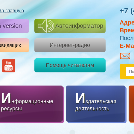
+7 (
На главную
Адре
h version
Автоинформатор
Врем
Посл
Интернет-радио
E-Mai
овидящих
Помощь читателям
И
И
нформационные
здательская
ресурсы
деятельность