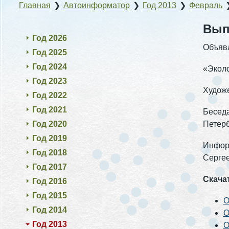
Главная
❯
Автоинформатор
❯
Год 2013
❯
Февраль
Выпу
Год 2026
Объяв
Год 2025
Год 2024
«Эколо
Год 2023
Художе
Год 2022
Год 2021
Беседа
Год 2020
Петерб
Год 2019
Инфор
Год 2018
Сергее
Год 2017
Скача
Год 2016
Год 2015
О
Год 2014
О
Год 2013
О