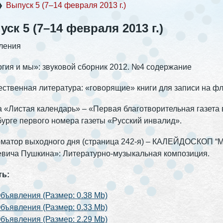
❯
Выпуск 5 (7–14 февраля 2013 г.)
ск 5 (7–14 февраля 2013 г.)
ления
гия и мы»: звуковой сборник 2012. №4 содержание
ственная литература: «говорящие» книги для записи на флэ
 «Листая календарь» – «Первая благотворительная газета в 
урге первого номера газеты «Русский инвалид».
матор выходного дня (страница 242-я) – КАЛЕЙДОСКОП “
вича Пушкина»: Литературно-музыкальная композиция.
ть:
бъявления (Размер: 0.38 Mb)
бъявления (Размер: 0.33 Mb)
бъявления (Размер: 2.29 Mb)