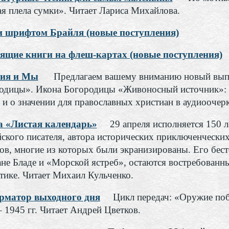
ая плела сумки». Читает Лариса Михайлова.
 шрифтом Брайля (новые поступления)
ящие книги на флеш-картах (новые поступления)
гия и Мы
Предлагаем вашему вниманию новый вып
одицы». Икона Богородицы «Живоносный источник»: зн
 и о значении для православных христиан в аудиоочер
а «Листая календарь»
29 апреля исполняется 150 ле
йского писателя, автора исторических приключенческих
ов, многие из которых были экранизированы. Его бест
ане Бладе и «Морской ястреб», остаются востребованн
отике. Читает Михаил Кульченко.
матор выходного дня
Цикл передач: «Оружие по
 1945 гг. Читает Андрей Цветков.