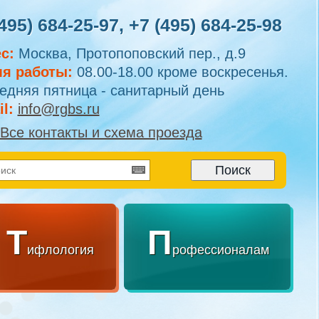
495) 684-25-97
,
+7 (495) 684-25-98
с:
Москва, Протопоповский пер., д.9
я работы:
08.00-18.00 кроме воскресенья.
едняя пятница - санитарный день
l:
info@rgbs.ru
Все контакты и схема проезда
Т
П
ифлология
рофессионалам