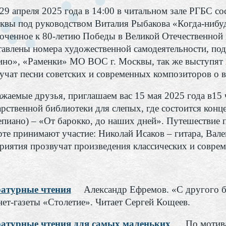
апреля 2025 года в 14:00 в читальном зале РГБС со
сквы под руководством Виталия Рыбакова «Когда-ниб
оченное к 80-летию Победы в Великой Отечественной 
тавлены номера художественной самодеятельности, по
но», «Раменки» МО ВОС г. Москвы, так же выступят 
учат песни советских и современных композиторов о в
емые друзья, приглашаем вас 15 мая 2025 года в15 ч
арственной библиотеки для слепых, где состоится кон
епиано) – «От барокко, до наших дней». Путешествие п
рте принимают участие: Николай Исаков – гитара, Ва
риятия прозвучат произведения классических и совре
атурные чтения
Александр Ефремов. «С другого б
нет-газеты «Столетие». Читает Сергей Кощеев.
атурные чтения для самых маленьких
По мотива