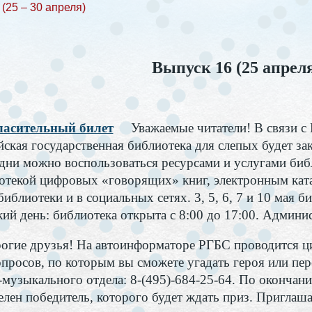
(25 – 30 апреля)
Выпуск 16 (25 апреля
асительный билет
Уважаемые читатели! В связи 
ская государственная библиотека для слепых будет закр
 дни можно воспользоваться ресурсами и услугами библ
отекой цифровых «говорящих» книг, электронным ката
библиотеки и в социальных сетях. 3, 5, 6, 7 и 10 мая 
кий день: библиотека открыта с 8:00 до 17:00. Админи
ие друзья! На автоинформаторе РГБС проводится цик
опросов, по которым вы сможете угадать героя или пе
-музыкального отдела: 8-(495)-684-25-64. По окончани
елен победитель, которого будет ждать приз. Приглаша