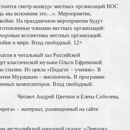
стоится смотр-конкурс местных организаций ВОС
удь мы вспомним это…». Мероприятие,
войне. На праздничном мероприятии будут
дготовленные членами местных организаций:
хоровые коллективы местных организаций.
ойне и мире. Вход свободный. 12+
асов в читальный зал Российской
церт классической музыки Ольги Ефремовой
о стилям. Из цикла «Педагог – ученик». В
лентин Мурашкин – виолончель. В программе
менных композиторов. Вход свободный.
Читают Андрей Цветков и Елена Соболева.
ерега» – материал, размещенный на сайте
м австралийской народной сказки: «Девушка,