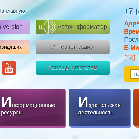
+7 (
На главную
Адре
h version
Автоинформатор
Врем
Посл
Интернет-радио
E-Mai
овидящих
Помощь читателям
И
И
нформационные
здательская
ресурсы
деятельность