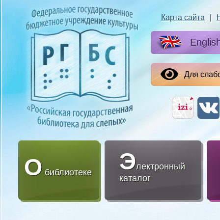
Карта сайта
|
Englis
Для слаб
Э
О
лектронный
библиотеке
каталог