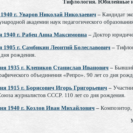
Тифлология. Юбилейные и
 1940 г. Уваров Николай Николаевич
–
Кандидат эк
народной академии наук педагогического образования.
я 1940 г. Рабец Анна Максимовна
–
Доктор юридичес
я 1905 г. Самбикин Леонтий Болеславович
–
Тифлоп
о дня рождения.
ня 1935 г. Клепиков Станислав Иванович
–
Бывший
рафического объединения «Репро». 90 лет со дня рожд
ня 1915 г. Борисович Игорь Григорьевич
–
Участни
Союза журналистов СССР. 110 лет со дня рождения.
ня 1940 г. Козлов Иван Михайлович
–
Композитор, 