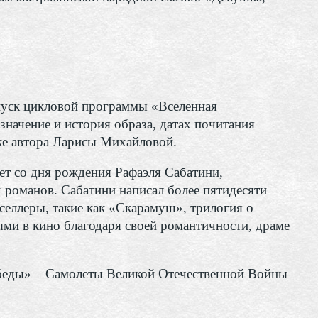
уск цикловой программы «Вселенная
ачение и история образа, датах почитания
ке автора Ларисы Михайловой.
т со дня рождения Рафаэля Сабатини,
 романов. Сабатини написал более пятидесяти
селлеры, такие как «Скарамуш», трилогия о
ыми в кино благодаря своей романтичности, драме
беды» – Самолеты Великой Отечественной Войны