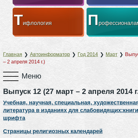
Т
П
ифлология
рофессионала
Главная
❯
Автоинформатор
❯
Год 2014
❯
Март
❯
Выпус
– 2 апреля 2014 г.)
Выпуск 12 (27 март – 2 апреля 2014 г
Учебная, научная, специальная, художественна
литература в изданиях для слабовидящих:книги
шрифта
Страницы религиозных календарей