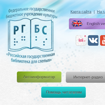
Карта сайта
|
На 
English ve
Автоинформатор
Интернет-радио
Помощь читателям