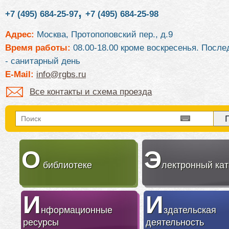
,
+7 (495) 684-25-97
+7 (495) 684-25-98
Адрес:
Москва, Протопоповский пер., д.9
Время работы:
08.00-18.00 кроме воскресенья. После
- санитарный день
E-Mail:
info@rgbs.ru
Все контакты и схема проезда
О
Э
библиотеке
лектронный кат
И
И
нформационные
здательская
ресурсы
деятельность