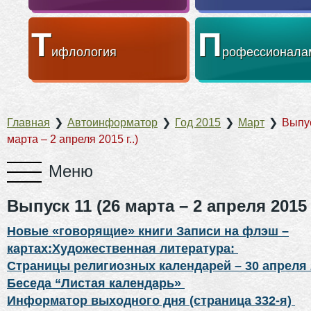
Т
П
ифлология
рофессионала
Главная
❯
Автоинформатор
❯
Год 2015
❯
Март
❯
Выпус
марта – 2 апреля 2015 г..)
Выпуск 11 (26 марта – 2 апреля 2015 г
Новые «говорящие» книги Записи на флэш –
картах:Художественная литература:
Страницы религиозных календарей – 30 апреля 
Беседа “Листая календарь»
Информатор выходного дня (страница 332-я)