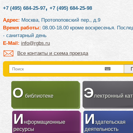
,
+7 (495) 684-25-97
+7 (495) 684-25-98
Адрес:
Москва, Протопоповский пер., д.9
Время работы:
08.00-18.00 кроме воскресенья. После
- санитарный день
E-Mail:
info@rgbs.ru
Все контакты и схема проезда
О
Э
библиотеке
лектронный кат
И
И
нформационные
здательская
ресурсы
деятельность