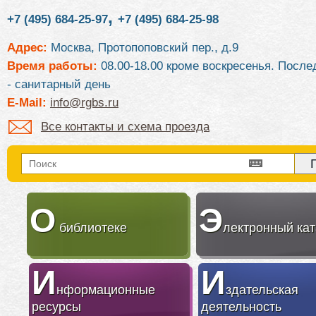
,
+7 (495) 684-25-97
+7 (495) 684-25-98
Адрес:
Москва, Протопоповский пер., д.9
Время работы:
08.00-18.00 кроме воскресенья. После
- санитарный день
E-Mail:
info@rgbs.ru
Все контакты и схема проезда
О
Э
библиотеке
лектронный кат
И
И
нформационные
здательская
ресурсы
деятельность