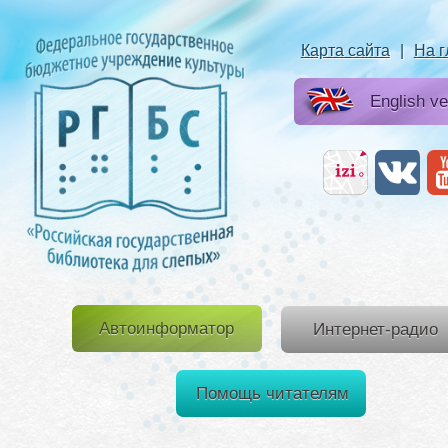
Карта сайта
|
На 
English ve
Автоинформатор
Интернет-радио
Помощь читателям