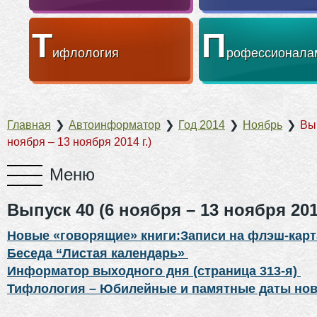
Т
П
ифлология
рофессионала
Главная
❯
Автоинформатор
❯
Год 2014
❯
Ноябрь
❯
Вып
ноября – 13 ноября 2014 г.)
Выпуск 40 (6 ноября – 13 ноября 2014
Новые «говорящие» книги:Записи на флэш-кар
Беседа “Листая календарь»
Информатор выходного дня (страница 313-я)
Тифлология – Юбилейные и памятные даты нов