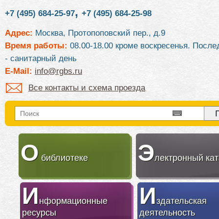
,
+7 (495) 684-25-97
+7 (495) 684-25-98
Адрес:
Москва, Протопоповский пер., д.9
Время работы:
08.00-18.00 кроме воскресенья. После
- санитарный день
E-Mail:
info@rgbs.ru
Все контакты и схема проезда
О
Э
библиотеке
лектронный кат
И
И
нформационные
здательская
ресурсы
деятельность