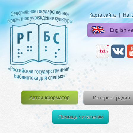
Карта сайта
|
На 
English ve
Автоинформатор
Интернет-радио
Помощь читателям