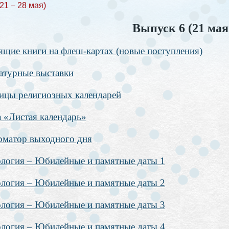
21 – 28 мая)
Выпуск 6 (21 мая
ящие книги на флеш-картах (новые поступления)
атурные выставки
ицы религиозных календарей
а «Листая календарь»
матор выходного дня
логия – Юбилейные и памятные даты 1
логия – Юбилейные и памятные даты 2
логия – Юбилейные и памятные даты 3
логия – Юбилейные и памятные даты 4