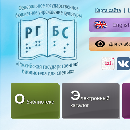
Карта сайта
|
Englis
Для слаб
Э
О
лектронный
библиотеке
каталог