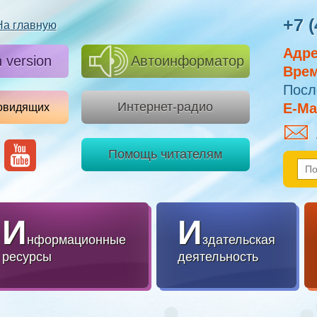
+7 (
На главную
Адре
h version
Автоинформатор
Врем
Посл
Интернет-радио
E-Mai
овидящих
Помощь читателям
И
И
нформационные
здательская
ресурсы
деятельность