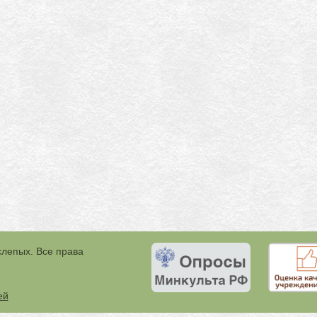
слепых. Все права
ей