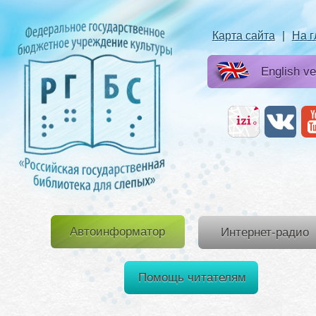
Карта сайта
|
На 
English ve
Автоинформатор
Интернет-радио
Помощь читателям