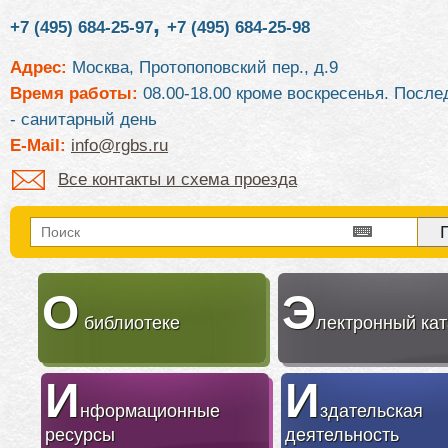
,
+7 (495) 684-25-97
+7 (495) 684-25-98
Адрес:
Москва, Протопоповский пер., д.9
Время работы:
08.00-18.00 кроме воскресенья. После
- санитарный день
E-Mail:
info@rgbs.ru
Все контакты и схема проезда
О
Э
библиотеке
лектронный кат
И
И
нформационные
здательская
ресурсы
деятельность