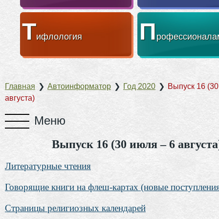
Т
П
ифлология
рофессионала
Главная
❯
Автоинформатор
❯
Год 2020
❯
Выпуск 16 (30
августа)
Выпуск 16 (30 июля – 6 августа
Литературные чтения
Говорящие книги на флеш-картах (новые поступлени
Страницы религиозных календарей