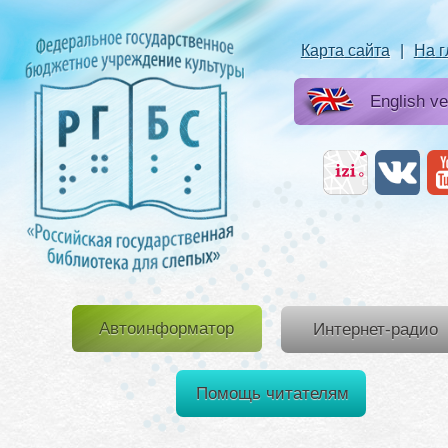
Карта сайта
|
На 
English ve
Автоинформатор
Интернет-радио
Помощь читателям