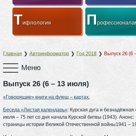
Т
П
ифлология
рофессионала
Главная
❯
Автоинформатор
❯
Год 2018
❯
Выпуск 26 (6 
Выпуск 26 (6 – 13 июля)
«Говорящие» книги на флеш – картах.
Беседа «Листая календарь»
: Курская дуга и безнадёжная
июля – 75 лет со дня начала Курской битвы (1943). Анонс
страницы истории Великой Отечественной войны1941 – 194