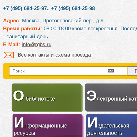
,
+7 (495) 684-25-97
+7 (495) 684-25-98
Адрес:
Москва, Протопоповский пер., д.9
Время работы:
08.00-18.00 кроме воскресенья. После
- санитарный день
E-Mail:
info@rgbs.ru
Все контакты и схема проезда
О
Э
библиотеке
лектронный кат
И
И
нформационные
здательская
ресурсы
деятельность