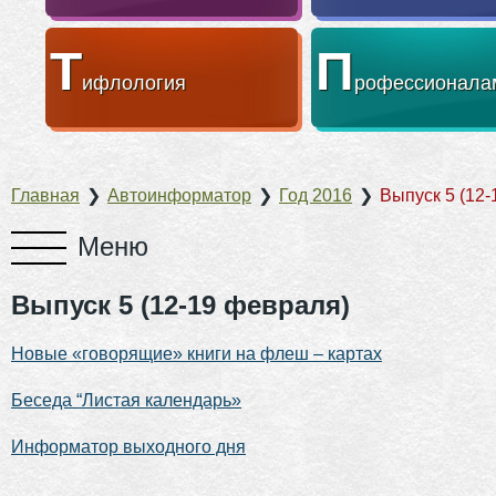
Т
П
ифлология
рофессионала
Главная
❯
Автоинформатор
❯
Год 2016
❯
Выпуск 5 (12
Выпуск 5 (12-19 февраля)
Новые «говорящие» книги на флеш – картах
Беседа “Листая календарь»
Информатор выходного дня