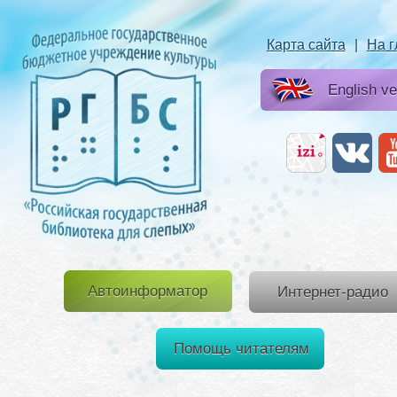
Карта сайта
|
На 
English ve
Автоинформатор
Интернет-радио
Помощь читателям