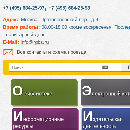
,
+7 (495) 684-25-97
+7 (495) 684-25-98
Адрес:
Москва, Протопоповский пер., д.9
Время работы:
08.00-18.00 кроме воскресенья. После
- санитарный день
E-Mail:
info@rgbs.ru
Все контакты и схема проезда
О
Э
библиотеке
лектронный кат
И
И
нформационные
здательская
ресурсы
деятельность