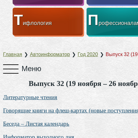
Т
П
ифлология
рофессионала
Главная
❯
Автоинформатор
❯
Год 2020
❯
Выпуск 32 (19
Выпуск 32 (19 ноября – 26 ноябр
Литературные чтения
Говорящие книги на флеш-картах (новые поступлени
Беседа – Листая календарь
Информатор выходного дня