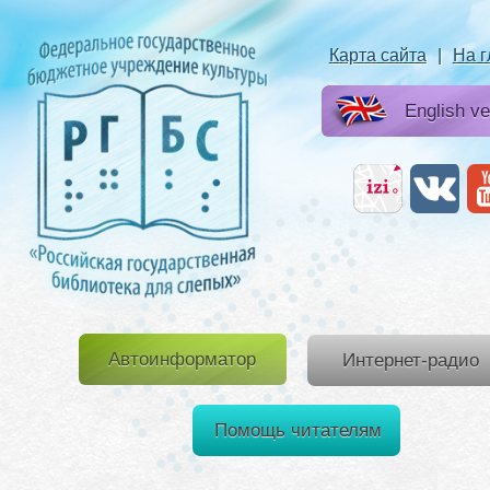
Карта сайта
|
На 
English ve
Автоинформатор
Интернет-радио
Помощь читателям