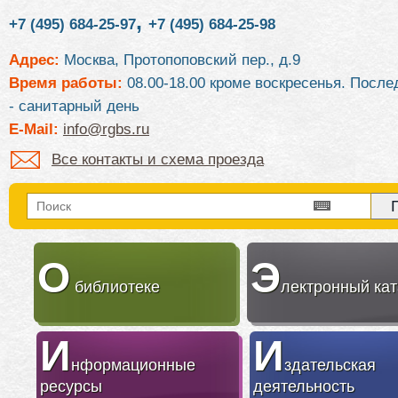
,
+7 (495) 684-25-97
+7 (495) 684-25-98
Адрес:
Москва, Протопоповский пер., д.9
Время работы:
08.00-18.00 кроме воскресенья. После
- санитарный день
E-Mail:
info@rgbs.ru
Все контакты и схема проезда
О
Э
библиотеке
лектронный кат
И
И
нформационные
здательская
ресурсы
деятельность