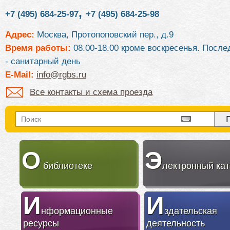
,
+7 (495) 684-25-97
+7 (495) 684-25-98
Адрес:
Москва, Протопоповский пер., д.9
Время работы:
08.00-18.00 кроме воскресенья. После
- санитарный день
E-Mail:
info@rgbs.ru
Все контакты и схема проезда
О
Э
библиотеке
лектронный кат
И
И
нформационные
здательская
ресурсы
деятельность