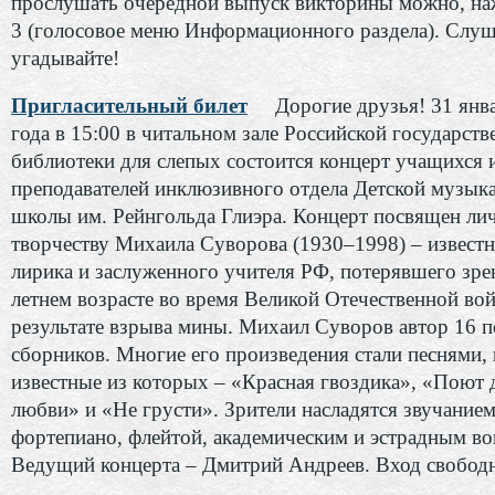
прослушать очередной выпуск викторины можно, на
3 (голосовое меню Информационного раздела). Слуш
угадывайте!
Пригласительный билет
Дорогие друзья! 31 янв
года в 15:00 в читальном зале Российской государст
библиотеки для слепых состоится концерт учащихся 
преподавателей инклюзивного отдела Детской музык
школы им. Рейнгольда Глиэра. Концерт посвящен ли
творчеству Михаила Суворова (1930–1998) – известн
лирика и заслуженного учителя РФ, потерявшего зрен
летнем возрасте во время Великой Отечественной во
результате взрыва мины. Михаил Суворов автор 16 п
сборников. Многие его произведения стали песнями,
известные из которых – «Красная гвоздика», «Поют 
любви» и «Не грусти». Зрители насладятся звучание
фортепиано, флейтой, академическим и эстрадным во
Ведущий концерта – Дмитрий Андреев. Вход свобод