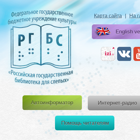
Карта сайта
|
На 
English ve
Автоинформатор
Интернет-радио
Помощь читателям