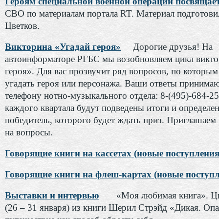
Героям специальной военной операции посвящае
СВО по материалам портала RT. Материал подготов
Цветков.
Викторина «Угадай героя»
Дорогие друзья! На
автоинформаторе РГБС мы возобновляем цикл викто
героя». Для вас прозвучит ряд вопросов, по которы
угадать героя или персонажа. Ваши ответы принимаю
телефону нотно-музыкального отдела: 8-(495)-684-25
каждого квартала будут подведены итоги и определе
победитель, которого будет ждать приз. Приглашаем 
на вопросы.
Говорящие книги на кассетах (новые поступления
Говорящие книги на флеш-картах (новые поступл
Выставки и интервью
«Моя любимая книга». Ци
(26 – 31 января) из книги Шерил Стрэйд «Дикая. Оп