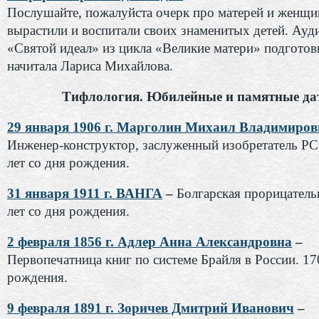
Послушайте, пожалуйста очерк про матерей и женщи
вырастили и воспитали своих знаменитых детей. Ауд
«Святой идеал» из цикла «Великие матери» подготов
начитала Лариса Михайлова.
Тифлология. Юбилейные и памятные да
29 января 1906 г. Марголин Михаил Владимиро
Инженер-конструктор, заслуженный изобретатель Р
лет со дня рождения.
31 января 1911 г. ВАНГА
–
Болгарская прорицатель
лет со дня рождения.
2 февраля 1856 г. Адлер Анна Александровна
–
Первопечатница книг по системе Брайля в России. 170
рождения.
9 февраля 1891 г. Зоричев Дмитрий Иванович
–