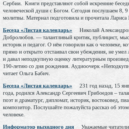
Сербии. Книги представляют собой искренние бесед
человеческой души с Богом. Сегодня послушаем 8, 9
молитвы. Материал подготовила и прочитала Лариса
Беседа «Листая календарь»
Николай Александро
Добролюбов. — талантливый критик, публицист, мыс
историк и педагог. О нём говорили как о человеке, к
прямо и открыто отстаивал свои убеждения, не умел
и давал неподкупную оценку литературным произвед
190‑летию со дня рождения. Аудиоочерк «Неподкуп
читает Ольга Бабич.
Беседа «Листая календарь»
231 год назад, 15 янв
года, родился Александр Сергеевич Грибоедов – тал
поэт и драматург, дипломат, историк, востоковед, пиа
композитор. Послушайте пожалуйста рассказ об это
человеке.
Информатор выходного дня
Уважаемые читатели