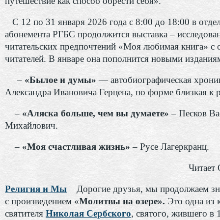
путешествие как способ обрести себя».
С 12 по 31 января 2026 года с 8:00 до 18:00 в отде
абонемента РГБС продолжится выставка – исследова
читательских предпочтений «Моя любимая книга» с 
читателей. В январе она пополнится новыми издания
–
«Былое и думы»
— автобиографическая хрони
Александра Ивановича Герцена, по форме близкая к 
–
«Аляска больше, чем вы думаете»
– Песков Ва
Михайлович.
–
«Моя счастливая жизнь»
– Русе Лагеркранц.
Читает 
Религия и Мы
Дорогие друзья, мы продолжаем зн
с произведением «
Молитвы на озере».
Это одна из 
святителя
Николая Сербского
, святого, жившего в 