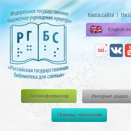
Карта сайта
|
На 
English ve
Автоинформатор
Интернет-радио
Помощь читателям