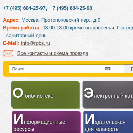
,
+7 (495) 684-25-97
+7 (495) 684-25-98
Адрес:
Москва, Протопоповский пер., д.9
Время работы:
08.00-18.00 кроме воскресенья. После
- санитарный день
E-Mail:
info@rgbs.ru
Все контакты и схема проезда
О
Э
библиотеке
лектронный кат
И
И
нформационные
здательская
ресурсы
деятельность