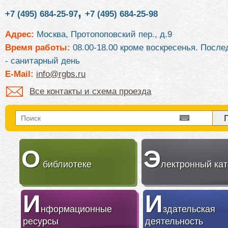
,
+7 (495) 684-25-97
+7 (495) 684-25-98
Адрес:
Москва, Протопоповский пер., д.9
Время работы:
08.00-18.00 кроме воскресенья. После
- санитарный день
E-Mail:
info@rgbs.ru
Все контакты и схема проезда
О
Э
библиотеке
лектронный кат
И
И
нформационные
здательская
ресурсы
деятельность