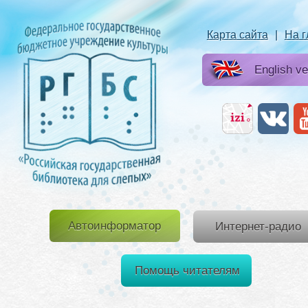
Карта сайта
|
На 
English ve
Автоинформатор
Интернет-радио
Помощь читателям