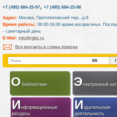
,
+7 (495) 684-25-97
+7 (495) 684-25-98
Адрес:
Москва, Протопоповский пер., д.9
Время работы:
08.00-18.00 кроме воскресенья. После
- санитарный день
E-Mail:
info@rgbs.ru
Все контакты и схема проезда
О
Э
библиотеке
лектронный кат
И
И
нформационные
здательская
ресурсы
деятельность