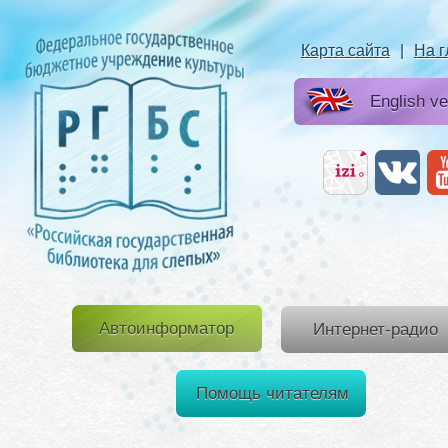
Карта сайта
|
На 
English ve
Автоинформатор
Интернет-радио
Помощь читателям