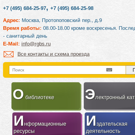
,
+7 (495) 684-25-97
+7 (495) 684-25-98
Адрес:
Москва, Протопоповский пер., д.9
Время работы:
08.00-18.00 кроме воскресенья. После
- санитарный день
E-Mail:
info@rgbs.ru
Все контакты и схема проезда
О
Э
библиотеке
лектронный кат
И
И
нформационные
здательская
ресурсы
деятельность