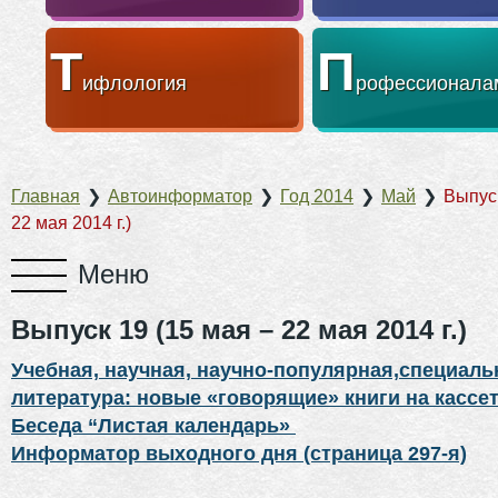
Т
П
ифлология
рофессионала
Главная
❯
Автоинформатор
❯
Год 2014
❯
Май
❯
Выпуск
22 мая 2014 г.)
Выпуск 19 (15 мая – 22 мая 2014 г.)
Учебная, научная, научно-популярная,специаль
литература: новые «говорящие» книги на кассе
Беседа “Листая календарь»
Информатор выходного дня (страница 297-я)