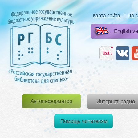
Карта сайта
|
На 
English ve
Автоинформатор
Интернет-радио
Помощь читателям