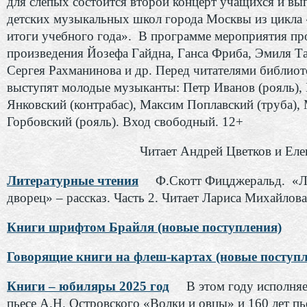
для слепых состоится второй концерт учащихся и вы
детских музыкальных школ города Москвы из цикла
итоги учебного года». В программе мероприятия пр
произведения Йозефа Гайдна, Ганса Фриба, Эмиля Та
Сергея Рахманинова и др. Перед читателями библиот
выступят молодые музыканты: Петр Иванов (рояль),
Янковский (контрабас), Максим Поплавский (труба),
Горбовский (рояль). Вход свободный. 12+
Читает Андрей Цветков и Еле
Литературные чтения
Ф.Скотт Фицджеральд. «
дворец» – рассказ. Часть 2. Читает Лариса Михайлова
Книги шрифтом Брайля (новые поступления)
Говорящие книги на флеш-картах (новые поступл
Книги – юбиляры 2025 год
В этом году исполняе
пьесе А.Н. Островского «Волки и овцы» и 160 лет пь