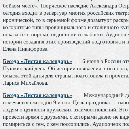
бойком месте». Творческое наследие Александра Ост
сегодня входит в репертуар многих российских театро
иронической, то в серьезной форме драматург раскр
колоритные типы провинциального и столичного куп
показал его пороки, недостатки и слабости. Аудиооч
истории создания этих произведений подготовила и н
Елена Никифорова.
Беседа «Листая календарь»
6 июня в России о
Пушкинский день. Об истории появления этого праз
смысла этой даты для страны, подготовила и прочита
Лариса Михайлова.
Беседа «Листая календарь»
Международный де
отмечается ежегодно 9 июня. Цель праздника — нап
людям о ценности дружеских взаимоотношений. Это
провести время с друзьями, с которыми давно не вид
помириться с тем, с кем поссорились. Аудиоочерк по