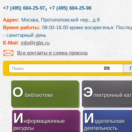
,
+7 (495) 684-25-97
+7 (495) 684-25-98
Адрес:
Москва, Протопоповский пер., д.9
Время работы:
08.00-18.00 кроме воскресенья. После
- санитарный день
E-Mail:
info@rgbs.ru
Все контакты и схема проезда
О
Э
библиотеке
лектронный кат
И
И
нформационные
здательская
ресурсы
деятельность