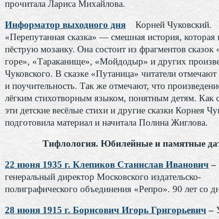
прочитала Лариса Михайлова.
Информатор выходного дня
Корней Чуковский.
«Перепутанная сказка» — смешная история, которая
пёструю мозаику. Она состоит из фрагментов сказок
горе», «Тараканище», «Мойдодыр» и других произв
Чуковского. В сказке «Путаница» читатели отмечают 
и поучительность. Так же отмечают, что произведени
лёгким стихотворным языком, понятным детям. Как 
эти детские весёлые стихи и другие сказки Корнея Чу
подготовила материал и начитала Полина Жиглова.
Тифлология. Юбилейные и памятные да
22 июня 1935 г. Клепиков Станислав Иванович
–
генеральный директор Московского издательско-
полиграфического объединения «Репро». 90 лет со д
28 июня 1915 г. Борисович Игорь Григорьевич
–