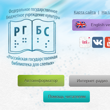
Карта сайта
|
На 
English ve
Автоинформатор
Интернет-радио
Помощь читателям