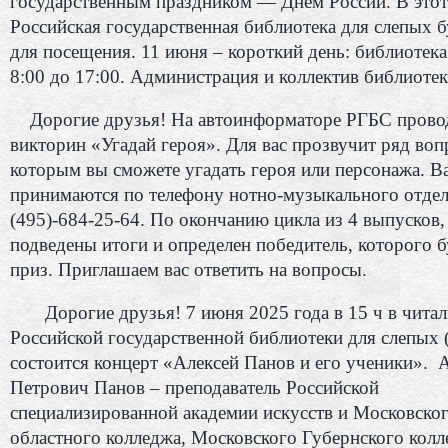
государственным праздником — Днём России. В этот
Российская государственная библиотека для слепых б
для посещения. 11 июня – короткий день: библиотека
8:00 до 17:00. Администрация и коллектив библиотек
Дорогие друзья! На автоинформаторе РГБС прово
викторин «Угадай героя». Для вас прозвучит ряд воп
которым вы сможете угадать героя или персонажа. В
принимаются по телефону нотно-музыкального отдела
(495)-684-25-64. По окончанию цикла из 4 выпусков,
подведены итоги и определен победитель, которого б
приз. Приглашаем вас ответить на вопросы.
Дорогие друзья! 7 июня 2025 года в 15 ч в читал
Российской государственной библиотеки для слепых
состоится концерт «Алексей Панов и его ученики». 
Петрович Панов – преподаватель Российской
специализированной академии искусств и Московско
областного колледжа, Московского Губернского кол