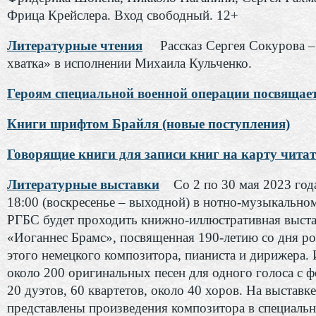
Фрица Крейслера. Вход свободный. 12+
Литературные чтения
Рассказ Сергея Сокурова 
хватка» в исполнении Михаила Кульченко.
Героям специальной военной операции посвящае
Книги шрифтом Брайля (новые поступления)
Говорящие книги для записи книг на карту чита
Литературные выставки
Со 2 по 30 мая 2023 года
18:00 (воскресенье – выходной) в нотно-музыкально
РГБС будет проходить книжно-иллюстративная выста
«Иоганнес Брамс», посвященная 190-летию со дня р
этого немецкого композитора, пианиста и дирижера.
около 200 оригинальных песен для одного голоса с ф
20 дуэтов, 60 квартетов, около 40 хоров. На выставк
представлены произведения композитора в специаль