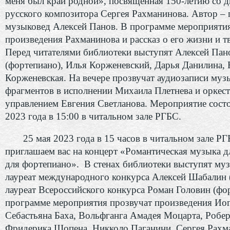
меня был край родной», посвященная 150-летию со 
русского композитора Сергея Рахманинова. Автор – 
музыковед Алексей Панов. В программе мероприятия
произведения Рахманинова и рассказ о его жизни и т
Перед читателями библиотеки выступят Алексей Пан
(фортепиано), Илья Корженевский, Дарья Данилина, 
Корженевская. На вечере прозвучат аудиозаписи му
фрагментов в исполнении Михаила Плетнева и оркест
управлением Евгения Светланова. Мероприятие состо
2023 года в 15:00 в читальном зале РГБС.
25 мая 2023 года в 15 часов в читальном зале Р
приглашаем вас на концерт «Романтическая музыка д
для фортепиано». В стенах библиотеки выступят му
лауреат международного конкурса Алексей Шабалин (
лауреат Всероссийского конкурса Роман Головин (фо
программе мероприятия прозвучат произведения Ио
Себастьяна Баха, Вольфганга Амадея Моцарта, Робе
Фридерика Шопена, Никколо Паганини, Сергея Рахм