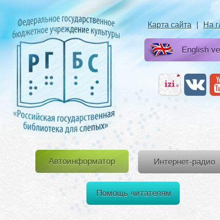
Карта сайта
|
На 
English ve
Автоинформатор
Интернет-радио
Помощь читателям