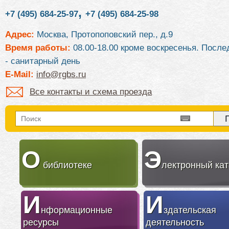
,
+7 (495) 684-25-97
+7 (495) 684-25-98
Адрес:
Москва, Протопоповский пер., д.9
Время работы:
08.00-18.00 кроме воскресенья. После
- санитарный день
E-Mail:
info@rgbs.ru
Все контакты и схема проезда
О
Э
библиотеке
лектронный кат
И
И
нформационные
здательская
ресурсы
деятельность