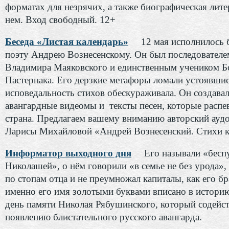
форматах для незрячих, а также биографическая лите
нем. Вход свободный. 12+
Беседа «Листая календарь»
12 мая исполнилось б
поэту Андрею Вознесенскому. Он был последователе
Владимира Маяковского и единственным учеником Б
Пастернака. Его дерзкие метафоры ломали устоявшие
исповедальность стихов обескураживала. Он создава
авангардные видеомы и тексты песен, которые распев
страна. Предлагаем вашему вниманию авторский ауд
Ларисы Михайловой «Андрей Вознесенский. Стихи к
Информатор выходного дня
Его называли «бес
Николашей», о нём говорили «в семье не без урода»,
по стопам отца и не преумножал капиталы, как его бр
именно его имя золотыми буквами вписано в историю
день памяти Николая Рябушинского, который содейс
появлению блистательного русского авангарда.