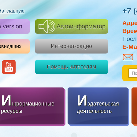
+7 (
На главную
Адре
h version
Автоинформатор
Врем
Посл
Интернет-радио
E-Mai
овидящих
Помощь читателям
И
И
нформационные
здательская
ресурсы
деятельность