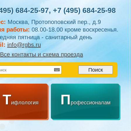
495) 684-25-97
,
+7 (495) 684-25-98
с:
Москва, Протопоповский пер., д.9
я работы:
08.00-18.00 кроме воскресенья.
едняя пятница - санитарный день
l:
info@rgbs.ru
Все контакты и схема проезда
Т
П
ифлология
рофессионалам