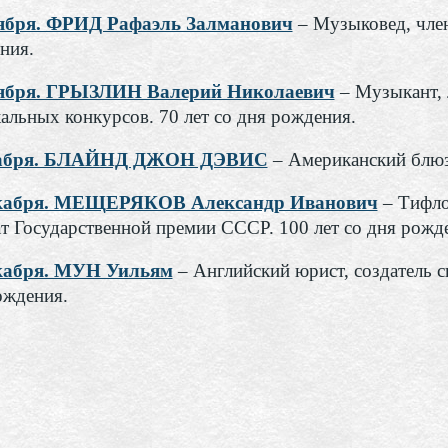
ября. ФРИД Рафаэль Залманович
– Музыковед, член
ния.
оября. ГРЫЗЛИН Валерий Николаевич
– Музыкант, 
альных конкурсов. 70 лет со дня рождения.
кабря. БЛАЙНД ДЖОН ДЭВИС
– Американский блюзо
екабря. МЕЩЕРЯКОВ Александр Иванович
– Тифло
ат Государственной премии СССР. 100 лет со дня рожд
кабря. МУН Уильям
– Английский юрист, создатель с
ождения.