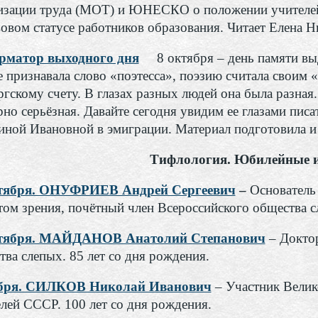
изации труда (МОТ) и ЮНЕСКО о положении учителей
вовом статусе работников образования. Читает Елена 
матор выходного дня
8 октября – день памяти в
 признавала слово «поэтесса», поэзию считала своим «
гскому счету. В глазах разных людей она была разная.
рно серьёзная. Давайте сегодня увидим ее глазами пи
иной Ивановной в эмиграции. Материал подготовила и
Тифлология. Юбилейные и
ктября. ОНУФРИЕВ Андрей Сергеевич
–
Основатель
том зрения, почётный член Всероссийского общества сл
ктября. МАЙДАНОВ Анатолий Степанович
– Доктор
тва слепых. 85 лет со дня рождения.
ября. СИЛКОВ Николай Иванович
– Участник Велик
елей СССР. 100 лет со дня рождения.