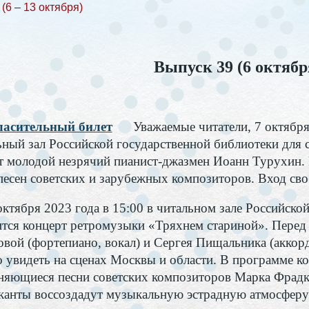
(6 – 13 октября)
Выпуск 39 (6 октябр
асительный билет
Уважаемые читатели, 7 октября
ьный зал Российской государственной библиотеки для с
т молодой незрячий пианист-джазмен Иоанн Турухин. 
песен советских и зарубежных композиторов. Вход св
тября 2023 года в 15:00 в читальном зале Российской
ится концерт ретромузыки «Тряхнем стариной». Перед
овой (фортепиано, вокал) и Сергея Пищальника (аккор
 увидеть на сценах Москвы и области. В программе кон
няющиеся песни советских композиторов Марка Фрадки
анты воссоздадут музыкальную эстрадную атмосферу 