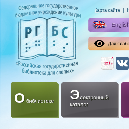
Карта сайта
|
Englis
Для слаб
Э
О
лектронный
библиотеке
каталог