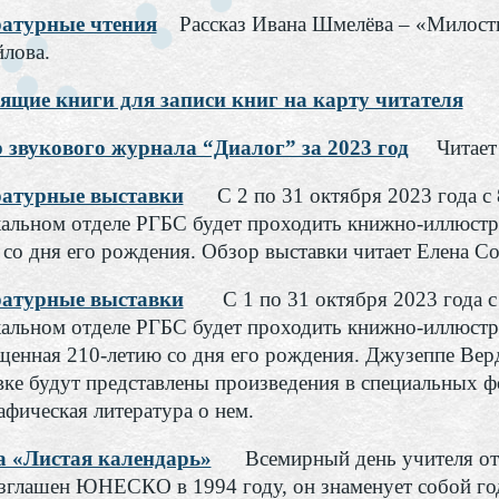
атурные чтения
Рассказ Ивана Шмелёва – «Милост
лова.
ящие книги для записи книг на карту читателя
 звукового журнала “Диалог” за 2023 год
Читает
атурные выставки
С 2 по 31 октября 2023 года с 
альном отделе РГБС будет проходить книжно-иллюстр
 со дня его рождения. Обзор выставки читает Елена Со
атурные выставки
С 1 по 31 октября 2023 года с
альном отделе РГБС будет проходить книжно-иллюстр
щенная 210-летию со дня его рождения. Джузеппе Верд
вке будут представлены произведения в специальных фо
афическая литература о нем.
а «Листая календарь»
Всемирный день учителя отме
зглашен ЮНЕСКО в 1994 году, он знаменует собой г