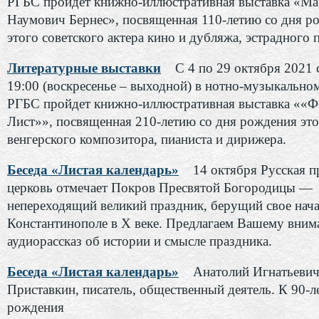
РГБС пройдет книжно-иллюстративная выставка «Ма
Наумович Бернес», посвященная 110-летию со дня р
этого советского актера кино и дубляжа, эстрадного п
Литературные выставки
С 4 по 29 октября 2021 с
19:00 (воскресенье – выходной) в нотно-музыкально
РГБС пройдет книжно-иллюстративная выставка ««Ф
Лист»», посвященная 210-летию со дня рождения эт
венгерского композитора, пианиста и дирижера.
Беседа «Листая календарь»
14 октября Русская п
церковь отмечает Покров Пресвятой Богородицы —
непереходящий великий праздник, берущий свое нача
Константинополе в Х веке. Предлагаем Вашему вни
аудиорассказ об истории и смысле праздника.
Беседа «Листая календарь»
Анатолий Игнатьеви
Приставкин, писатель, общественный деятель. К 90-л
рождения