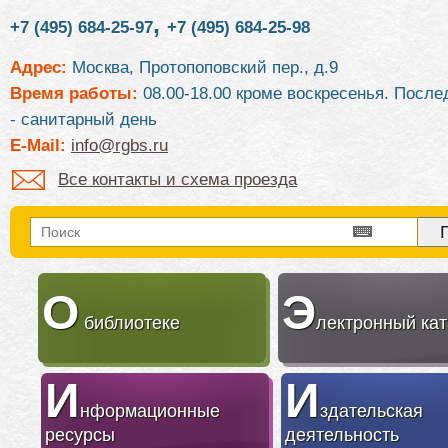
,
+7 (495) 684-25-97
+7 (495) 684-25-98
Адрес:
Москва, Протопоповский пер., д.9
Время работы:
08.00-18.00 кроме воскресенья. После
- санитарный день
E-Mail:
info@rgbs.ru
Все контакты и схема проезда
О
Э
библиотеке
лектронный кат
И
И
нформационные
здательская
ресурсы
деятельность