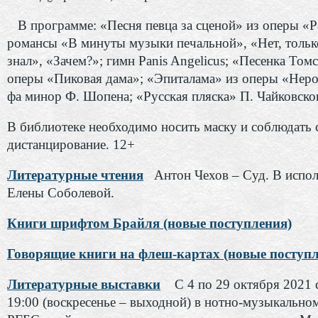
В программе: «Песня певца за сценой» из оперы «Р
романсы «В минуты музыки печальной», «Нет, только
знал», «Зачем?»; гимн Panis Angelicus; «Песенка Том
оперы «Пиковая дама»; «Эпиталама» из оперы «Нер
фа минор Ф. Шопена; «Русская пляска» П. Чайковског
В библиотеке необходимо носить маску и соблюдать 
дистанцирование. 12+
Литературные чтения
Антон Чехов – Суд. В испо
Елены Соболевой.
Книги шрифтом Брайля (новые поступления)
Говорящие книги на флеш-картах (новые поступл
Литературные выставки
С 4 по 29 октября 2021 
19:00 (воскресенье – выходной) в нотно-музыкально