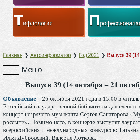
Т
П
ифлология
рофессионала
Главная
❯
Автоинформатор
❯
Год 2021
❯
Выпуск 39 (14
Выпуск 39 (14 октября – 21 октяб
Объявление
26 октября 2021 года в 15:00 в читал
Российской государственной библиотеки для слепых 
концерт незрячего музыканта Сергея Санаторова «
россыпи». Помимо него, в концерте выступят лауреа
всероссийских и международных конкурсов: Татьяна
Илья Дубровский, Валерия Лоткова.