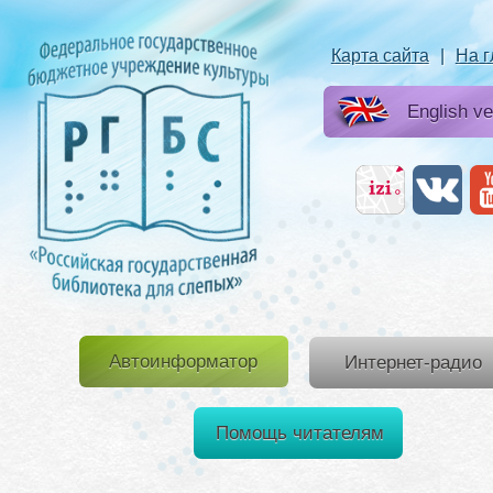
Карта сайта
|
На 
English ve
Автоинформатор
Интернет-радио
Помощь читателям