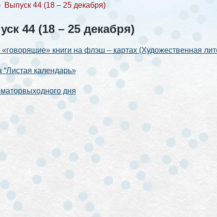
❯
Выпуск 44 (18 – 25 декабря)
ск 44 (18 – 25 декабря)
«говорящие» книги на флэш – картах (Художественная лит
 “Листая календарь»
маторвыходного дня