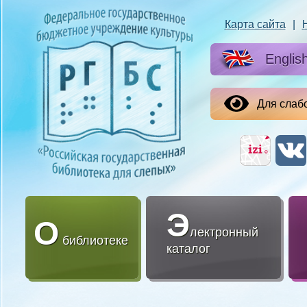
Карта сайта
|
Englis
Для слаб
Э
О
лектронный
библиотеке
каталог