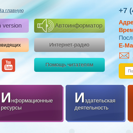
+7 (
На главную
Адре
h version
Автоинформатор
Врем
Посл
Интернет-радио
E-Mai
овидящих
Помощь читателям
И
И
нформационные
здательская
ресурсы
деятельность