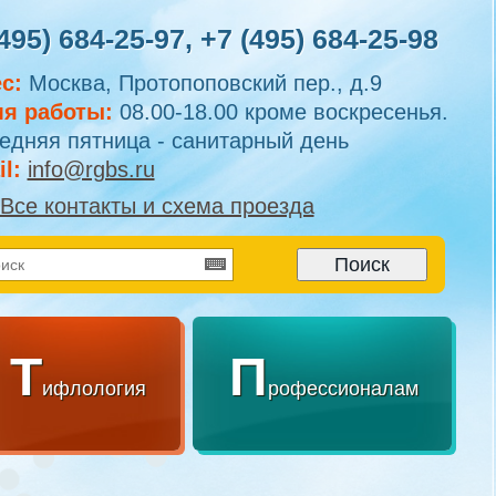
495) 684-25-97
,
+7 (495) 684-25-98
с:
Москва, Протопоповский пер., д.9
я работы:
08.00-18.00 кроме воскресенья.
едняя пятница - санитарный день
l:
info@rgbs.ru
Все контакты и схема проезда
Т
П
ифлология
рофессионалам