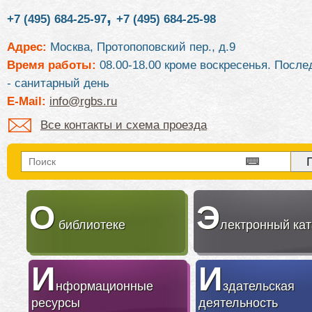
,
+7 (495) 684-25-97
+7 (495) 684-25-98
Адрес:
Москва, Протопоповский пер., д.9
Время работы:
08.00-18.00 кроме воскресенья. После
- санитарный день
E-Mail:
info@rgbs.ru
Все контакты и схема проезда
О
Э
библиотеке
лектронный кат
И
И
нформационные
здательская
ресурсы
деятельность