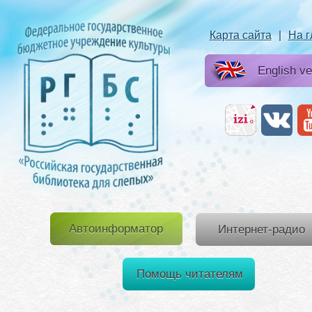
Карта сайта
|
На 
English ve
Автоинформатор
Интернет-радио
Помощь читателям