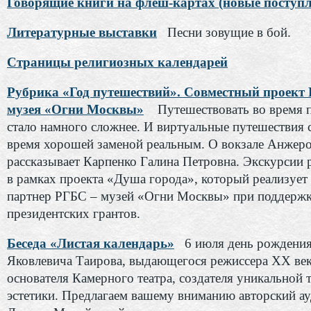
Говорящие книги на флеш-картах (новые поступл
Литературные выставки
Песни зовущие в бой.
Страницы религиозных календарей
Рубрика «Год путешествий». Совместный проект
музея «Огни Москвы»
Путешествовать во время 
стало намного сложнее. И виртуальные путешествия с
время хорошей заменой реальным. О вокзале Анжер
рассказывает Карпенко Галина Петровна. Экскурсии 
в рамках проекта «Душа города», который реализует
партнер РГБС – музей «Огни Москвы» при поддерж
президентских грантов.
Беседа «Листая календарь»
6 июля день рождения
Яковлевича Таирова, выдающегося режиссера ХХ век
основателя Камерного театра, создателя уникальной 
эстетики. Предлагаем вашему вниманию авторский а