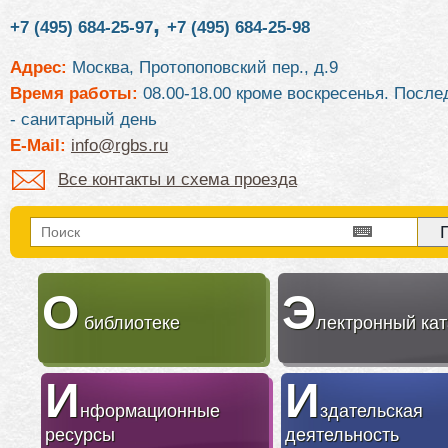
,
+7 (495) 684-25-97
+7 (495) 684-25-98
Адрес:
Москва, Протопоповский пер., д.9
Время работы:
08.00-18.00 кроме воскресенья. После
- санитарный день
E-Mail:
info@rgbs.ru
Все контакты и схема проезда
О
Э
библиотеке
лектронный кат
И
И
нформационные
здательская
ресурсы
деятельность