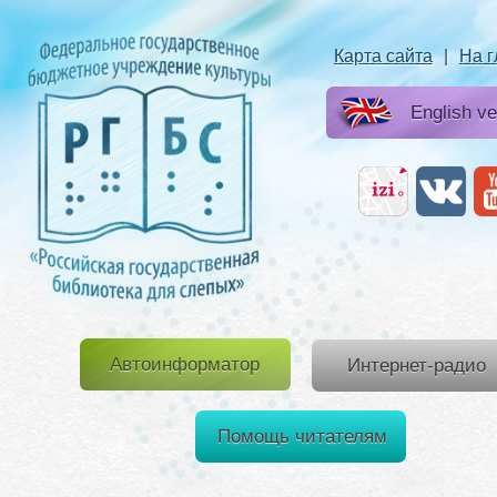
Карта сайта
|
На 
English ve
Автоинформатор
Интернет-радио
Помощь читателям