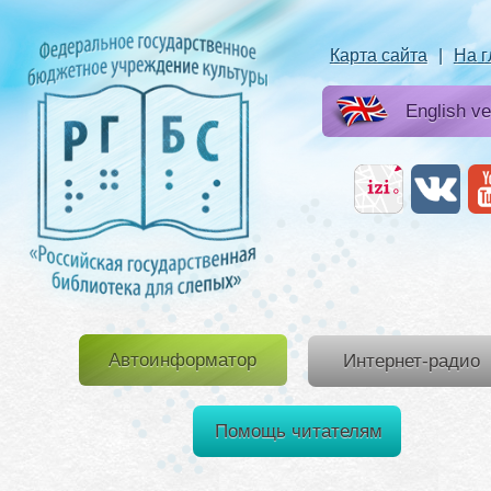
Карта сайта
|
На 
English ve
Автоинформатор
Интернет-радио
Помощь читателям