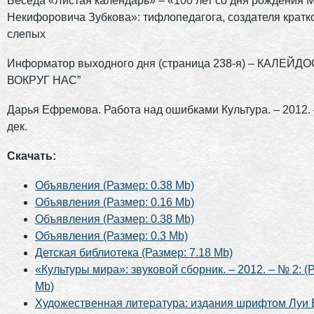
Беседа «Листая календарь» – «100 лет со дня рождения 
Некифоровича Зубкова»: тифлопедагога, создателя кратк
слепых
Информатор выходного дня (страница 238-я) – КАЛЕЙД
ВОКРУГ НАС”
Дарья Ефремова. Работа над ошибками Культура. – 2012. 
дек.
Скачать:
Объявления (Размер: 0.38 Mb)
Объявления (Размер: 0.16 Mb)
Объявления (Размер: 0.38 Mb)
Объявления (Размер: 0.3 Mb)
Детская библиотека (Размер: 7.18 Mb)
«Культуры мира»: звуковой сборник. – 2012. – № 2: (Р
Mb)
Художественная литература: издания шрифтом Луи