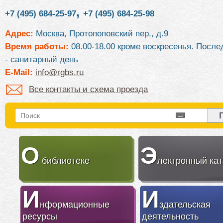
,
+7 (495) 684-25-97
+7 (495) 684-25-98
Адрес:
Москва, Протопоповский пер., д.9
Время работы:
08.00-18.00 кроме воскресенья. После
- санитарный день
E-Mail:
info@rgbs.ru
Все контакты и схема проезда
О
Э
библиотеке
лектронный кат
И
И
нформационные
здательская
ресурсы
деятельность