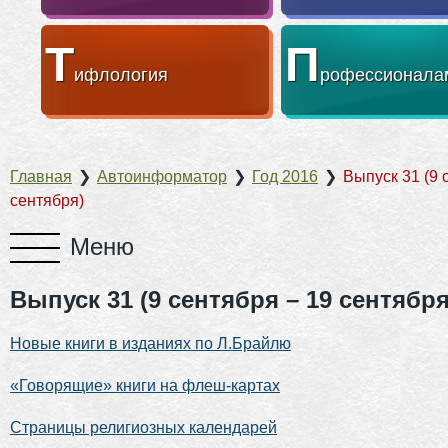
Т
П
ифлология
рофессионала
Главная
❯
Автоинформатор
❯
Год 2016
❯
Выпуск 31 (9 
сентября)
Выпуск 31 (9 сентября – 19 сентября
Новые книги в изданиях по Л.Брайлю
«Говорящие» книги на флеш-картах
Страницы религиозных календарей