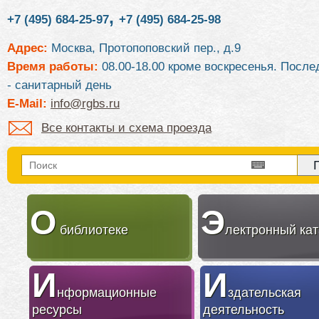
,
+7 (495) 684-25-97
+7 (495) 684-25-98
Адрес:
Москва, Протопоповский пер., д.9
Время работы:
08.00-18.00 кроме воскресенья. После
- санитарный день
E-Mail:
info@rgbs.ru
Все контакты и схема проезда
О
Э
библиотеке
лектронный кат
И
И
нформационные
здательская
ресурсы
деятельность