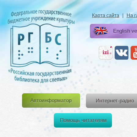
Карта сайта
|
На 
English ve
Автоинформатор
Интернет-радио
Помощь читателям