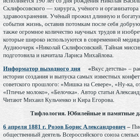
исполняется 190 лет со дня рождения Николая Васил
Склифосовского — хирурга, учёного и организатора
здравоохранения. Учёный прожил длинную и богату
события жизнь, оставив потомкам после себя добрую
также огромное количество научных трудов и изобре
которые широко используются в современной медици
Аудиоочерк «Николай Склифосовский. Тайная мисси
подготовила и начитала Лариса Михайлова.
Информатор выходного дня
«
Вкус детства» – ра
истории создания и выпуска самых известных конфет
советского прошлого: «Мишка на Севере», «Ну-ка, о
«Птичье молоко», «Белочка». Автор статьи Алексан
Читают Михаил Кульченко и Кира Егорова.
Тифлология. Юбилейные и памятные д
6 апреля 1881 г. Розов Борис Александрович
–
Пи
общественный деятель Всероссийского союза слепых