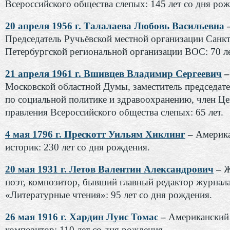
Всероссийского общества слепых: 145 лет со дня рож
20 апреля 1956 г. Талалаева Любовь Васильевна
Председатель Ручьёвской местной организации Санкт
Петербургской региональной организации ВОС: 70 ле
21 апреля 1961 г. Вшивцев Владимир Сергеевич
Московской областной Думы, заместитель председат
по социальной политике и здравоохранению, член Ц
правления Всероссийского общества слепых: 65 лет.
4 мая 1796 г. Прескотт Уильям Хиклинг
–
Америк
историк: 230 лет со дня рождения.
20 мая 1931 г. Летов Валентин Александрович
–
Ж
поэт, композитор, бывший главный редактор журнал
«Литературные чтения»: 95 лет со дня рождения.
26 мая 1916 г. Хардин Луис Томас
–
Американский
композитор: 110 лет со дня рождения.