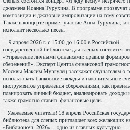
слепых состоится концерт «Я жду весну» незрячего п
джазмена Иоанна Турухина. В программе прозвучат
композиции и джазовые импровизации на тему советс
Также в концерте примет участие Анна Турухина, ко
исполнит несколько песен.
9 апреля 2026 г. с 15:00 до 16:00 в Российской
государственной библиотеке для слепых состоится ле
«Управление личными финансами: правила формиров
сбережений». Эксперт Центра финансовой грамотнос
Москвы Максим Мургулец расскажет слушателям о т
использовать банковские вклады и накопительные счет
инструментов управления сбережениями, как правил
планировать личный бюджет, анализировать доходы и
также грамотно ставить финансовые цели.
Уважаемые читатели! 18 апреля Российская государ
библиотека для слепых приглашает всех желающих н
«Библионочь-2026» – одно из главных культурно-