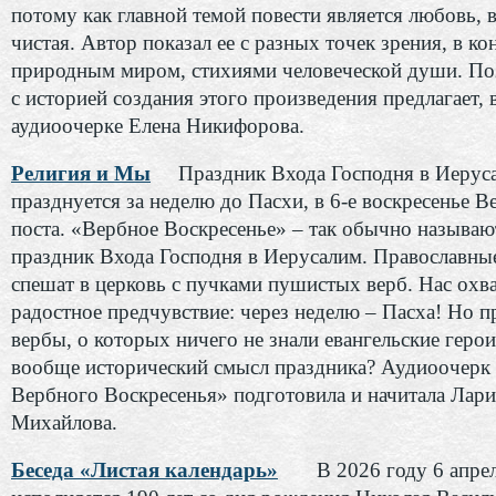
потому как главной темой повести является любовь, 
чистая. Автор показал ее с разных точек зрения, в ко
природным миром, стихиями человеческой души. По
с историей создания этого произведения предлагает, 
аудиоочерке Елена Никифорова.
Религия и Мы
Праздник Входа Господня в Иерус
празднуется за неделю до Пасхи, в 6-е воскресенье В
поста. «Вербное Воскресенье» – так обычно называю
праздник Входа Господня в Иерусалим. Православны
спешат в церковь с пучками пушистых верб. Нас охв
радостное предчувствие: через неделю – Пасха! Но п
вербы, о которых ничего не знали евангельские геро
вообще исторический смысл праздника? Аудиоочер
Вербного Воскресенья» подготовила и начитала Лари
Михайлова.
Беседа «Листая календарь»
В 2026 году 6 апре