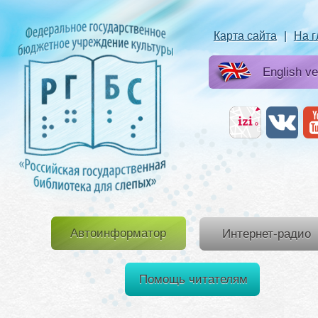
Карта сайта
|
На 
English ve
Автоинформатор
Интернет-радио
Помощь читателям