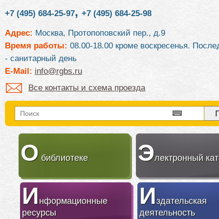
,
+7 (495) 684-25-97
+7 (495) 684-25-98
Адрес:
Москва, Протопоповский пер., д.9
Время работы:
08.00-18.00 кроме воскресенья. После
- санитарный день
E-Mail:
info@rgbs.ru
Все контакты и схема проезда
О
Э
библиотеке
лектронный кат
И
И
нформационные
здательская
ресурсы
деятельность