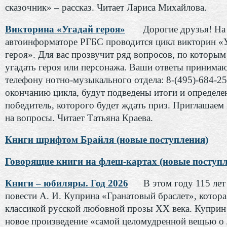
сказочник» – рассказ. Читает Лариса Михайлова.
Викторина «Угадай героя»
Дорогие друзья! На
автоинформаторе РГБС проводится цикл викторин «
героя». Для вас прозвучит ряд вопросов, по которы
угадать героя или персонажа. Ваши ответы принимаю
телефону нотно-музыкального отдела: 8-(495)-684-25
окончанию цикла, будут подведены итоги и определе
победитель, которого будет ждать приз. Приглашаем 
на вопросы. Читает Татьяна Краева.
Книги шрифтом Брайля (новые поступления)
Говорящие книги на флеш-картах (новые поступл
Книги – юбиляры. Год 2026
В этом году 115 ле
повести А. И. Куприна «Гранатовый браслет», котора
классикой русской любовной прозы ХХ века. Куприн 
новое произведение «самой целомудренной вещью о