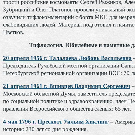
трости российские космонавты Сергей Рыжиков, Але
Зубрицкий и Олег Платонов провели уникальный экс
озвучили тифлокомментарий с борта МКС для незря
слабовидящих людей. Материал подготовил и начита
Цветков.
Тифлология. Юбилейные и памятные д
20 апреля 1956 г. Талалаева Любовь Васильевна
Председатель Ручьёвской местной организации Санкт
Петербургской региональной организации ВОС: 70 ле
21 апреля 1961 г. Вшивцев Владимир Сергеевич
Московской областной Думы, заместитель председат
по социальной политике и здравоохранению, член Ц
правления Всероссийского общества слепых: 65 лет.
4 мая 1796 г. Прескотт Уильям Хиклинг
–
Америк
историк: 230 лет со дня рождения.