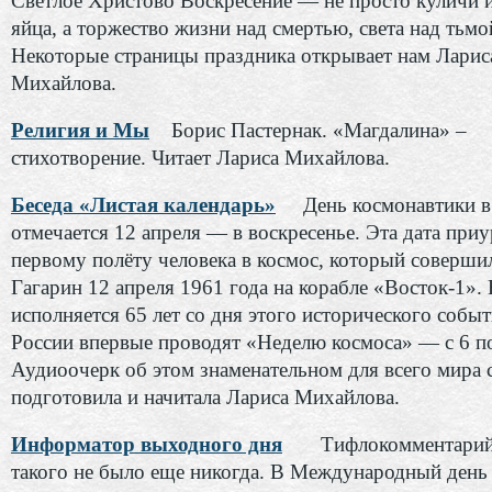
Светлое Христово Воскресение — не просто куличи 
яйца, а торжество жизни над смертью, света над тьмо
Некоторые страницы праздника открывает нам Ларис
Михайлова.
Религия и Мы
Борис Пастернак. «Магдалина» –
стихотворение. Читает Лариса Михайлова.
Беседа «Листая календарь»
День космонавтики в 
отмечается 12 апреля — в воскресенье. Эта дата приу
первому полёту человека в космос, который соверш
Гагарин 12 апреля 1961 года на корабле «Восток-1».
исполняется 65 лет со дня этого исторического событ
России впервые проводят «Неделю космоса» — с 6 по
Аудиоочерк об этом знаменательном для всего мира
подготовила и начитала Лариса Михайлова.
Информатор выходного дня
Тифлокомментарий
такого не было еще никогда. В Международный день