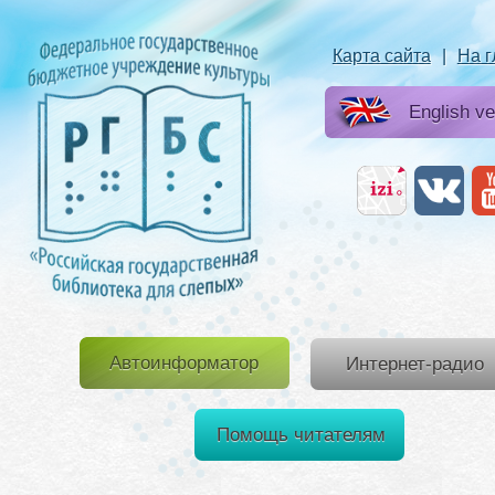
Карта сайта
|
На 
English ve
Автоинформатор
Интернет-радио
Помощь читателям