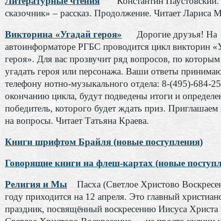
Литературные чтения
Константин Паустовский.
сказочник» – рассказ. Продолжение. Читает Лариса 
Викторина «Угадай героя»
Дорогие друзья! На
автоинформаторе РГБС проводится цикл викторин «
героя». Для вас прозвучит ряд вопросов, по которы
угадать героя или персонажа. Ваши ответы принимаю
телефону нотно-музыкального отдела: 8-(495)-684-25
окончанию цикла, будут подведены итоги и определе
победитель, которого будет ждать приз. Приглашаем 
на вопросы. Читает Татьяна Краева.
Книги шрифтом Брайля (новые поступления)
Говорящие книги на флеш-картах (новые поступл
Религия и Мы
Пасха (Светлое Христово Воскресен
году приходится на 12 апреля. Это главный христиан
праздник, посвящённый воскресению Иисуса Христа 