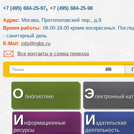
,
+7 (495) 684-25-97
+7 (495) 684-25-98
Адрес:
Москва, Протопоповский пер., д.9
Время работы:
08.00-18.00 кроме воскресенья. После
- санитарный день
E-Mail:
info@rgbs.ru
Все контакты и схема проезда
О
Э
библиотеке
лектронный кат
И
И
нформационные
здательская
ресурсы
деятельность