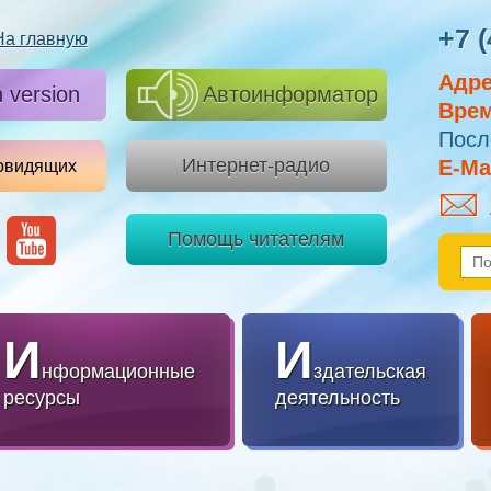
+7 (
На главную
Адре
h version
Автоинформатор
Врем
Посл
Интернет-радио
E-Mai
овидящих
Помощь читателям
И
И
нформационные
здательская
ресурсы
деятельность