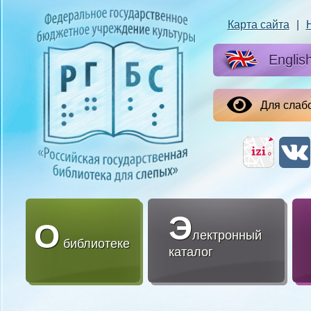
Карта сайта
|
Englis
Для слаб
Э
О
лектронный
библиотеке
каталог