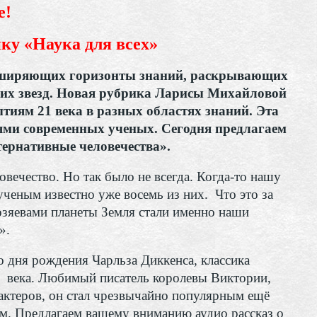
е!
ику
«Наука для всех»
асширяющих горизонты знаний, раскрывающих
ких звезд. Новая рубрика Ларисы Михайловой
иям 21 века в разных областях знаний. Эта
иями современных ученых. Сегодня предлагаем
ернативные человечества».
овечество. Но так было не всегда. Когда-то нашу
ченым известно уже восемь из них. Что это за
хозяевами планеты Земля стали именно наши
».
о дня рождения Чарльза Диккенса, классика
 века. Любимый писатель королевы Виктории,
актеров, он стал чрезвычайно популярным ещё
м. Предлагаем вашему вниманию аудио рассказ о