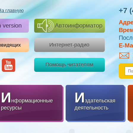
+7 (
На главную
Адре
h version
Автоинформатор
Врем
Посл
Интернет-радио
E-Mai
овидящих
Помощь читателям
И
И
нформационные
здательская
ресурсы
деятельность