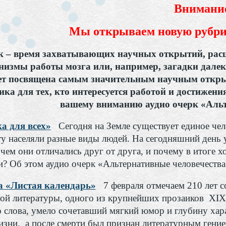
Внимани
Мы открываем новую рубр
ек – время захватывающих научных открытий, р
низмы работы мозга или, например, загадки дале
ет посвящена самым значительным научным открыт
ика для тех, кто интересуется работой и достижен
вашему вниманию аудио очерк «Альт
а для всех»
Сегодня на Земле существует единое чел
ту населяли разные виды людей. На сегодняшний день у
 чем они отличались друг от друга, и почему в итоге 
и? Об этом аудио очерк «Альтернативные человечества
а «Листая календарь»
7 февраля отмечаем 210 лет с
ой литературы, одного из крупнейших прозаиков XIX
р слова, умело сочетавший мягкий юмор и глубину хар
изни, а после смерти был признан литературным гение