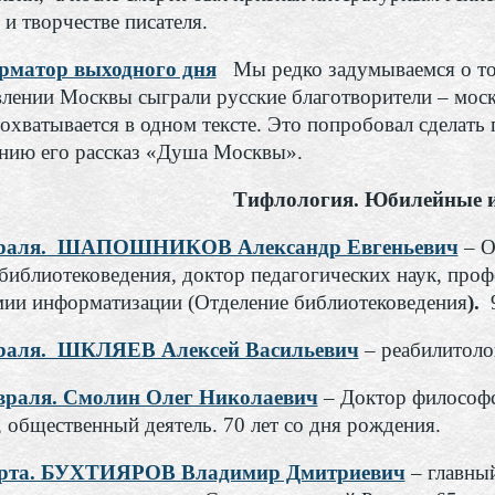
и творчестве писателя.
матор выходного дня
Мы редко задумываемся о то
влении Москвы сыграли русские благотворители – моско
 охватывается в одном тексте. Это попробовал сделат
нию его рассказ «Душа Москвы».
Тифлология. Юбилейные и
враля. ШАПОШНИКОВ Александр Евгеньевич
– О
библиотековедения, доктор педагогических наук, про
мии информатизации (Отделение библиотековедения
).
враля. ШКЛЯЕВ Алексей Васильевич
– реабилитолог
враля. Смолин Олег Николаевич
– Доктор философс
 общественный деятель. 70 лет со дня рождения.
арта. БУХТИЯРОВ Владимир Дмитриевич
– главны