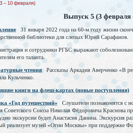
(3 – 10 февраля)
Выпуск 5 (3 февраля 
вление
31 января 2022 года на 60-м году жизни скон
арственной библиотеки для слепых Юрий Сарафанов.
истрация и сотрудники РГБС выражают соболезнование
телям его таланта.
атурные чтения
Рассказы Аркадия Аверченко «В ре
ла Кульченко.
ящие книги на флеш-картах (новые поступления)
ка «Год путешествий»
Слушатели познакомятся с ис
оя Советского Союза Николая Фёдоровича Краснова п
аудио экскурсии будет Анастасия Данина. Экскурсия ра
ый реализует музей «Огни Москвы» при поддержке Фон