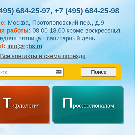
495) 684-25-97
,
+7 (495) 684-25-98
с:
Москва, Протопоповский пер., д.9
я работы:
08.00-18.00 кроме воскресенья.
едняя пятница - санитарный день
l:
info@rgbs.ru
Все контакты и схема проезда
Т
П
ифлология
рофессионалам