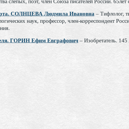
тва слепых, поэт, член Союза писателей России. 65лет 
арта. СОЛНЦЕВА Людмила Ивановна
– Тифлолог, т
логических наук, профессор, член-корреспондент Росси
ния.
реля. ГОРИН Ефим Евграфович
– Изобретатель. 145 