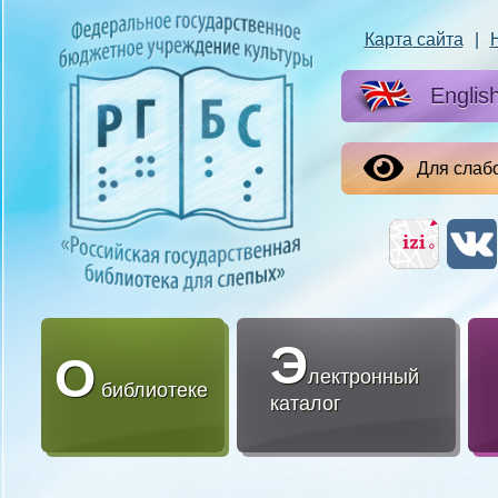
Карта сайта
|
Englis
Для слаб
Э
О
лектронный
библиотеке
каталог