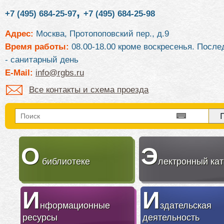
,
+7 (495) 684-25-97
+7 (495) 684-25-98
Адрес:
Москва, Протопоповский пер., д.9
Время работы:
08.00-18.00 кроме воскресенья. После
- санитарный день
E-Mail:
info@rgbs.ru
Все контакты и схема проезда
О
Э
библиотеке
лектронный кат
И
И
нформационные
здательская
ресурсы
деятельность