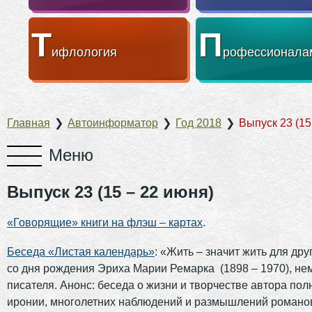
Т
П
ифлология
рофессионала
Главная
❯
Автоинформатор
❯
Год 2018
❯
Выпуск 23 (15
Выпуск 23 (15 – 22 июня)
«Говорящие» книги на флэш – картах
.
Беседа «Листая календарь»
: «Жить – значит жить для дру
со дня рождения Эриха Марии Ремарка (1898 – 1970), не
писателя. Анонс: беседа о жизни и творчестве автора пол
иронии, многолетних наблюдений и размышлений романо