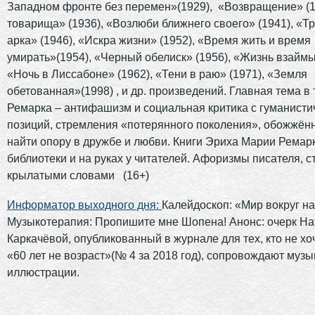
Западном фронте без перемен»(1929), «Возвращение» (1
товарища» (1936), «Возлюби ближнего своего» (1941), «
арка» (1946), «Искра жизни» (1952), «Время жить и время
умирать»(1954), «Черный обелиск» (1956), «Жизнь взаймы
«Ночь в Лиссабоне» (1962), «Тени в раю» (1971), «Земля
обетованная»(1998) , и др. произведений. Главная тема в
Ремарка – антифашизм и социальная критика с гуманисти
позиций, стремления «потерянного поколения», обожжённ
найти опору в дружбе и любви. Книги Эриха Марии Ремарк
библиотеки и на руках у читателей. Афоризмы писателя, 
крылатыми словами (16+)
Информатор выходного дня:
Калейдоскоп: «Мир вокруг на
Музыкотерапия: Пропишите мне Шопена! Анонс: очерк На
Каркачёвой, опубликованный в журнале для тех, кто не хо
«60 лет не возраст»(№ 4 за 2018 год), сопровождают муз
иллюстрации.