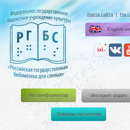
Карта сайта
|
На 
English ve
Автоинформатор
Интернет-радио
Помощь читателям