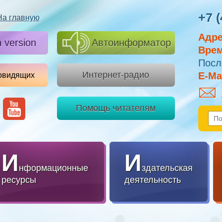
+7 (
На главную
Адре
h version
Автоинформатор
Врем
Посл
Интернет-радио
E-Mai
овидящих
Помощь читателям
И
И
нформационные
здательская
ресурсы
деятельность