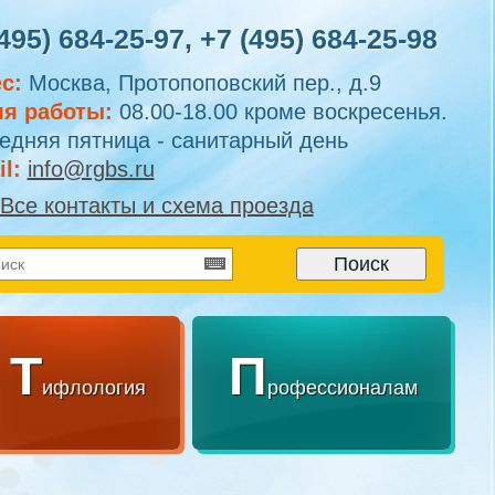
495) 684-25-97
,
+7 (495) 684-25-98
с:
Москва, Протопоповский пер., д.9
я работы:
08.00-18.00 кроме воскресенья.
едняя пятница - санитарный день
l:
info@rgbs.ru
Все контакты и схема проезда
Т
П
ифлология
рофессионалам