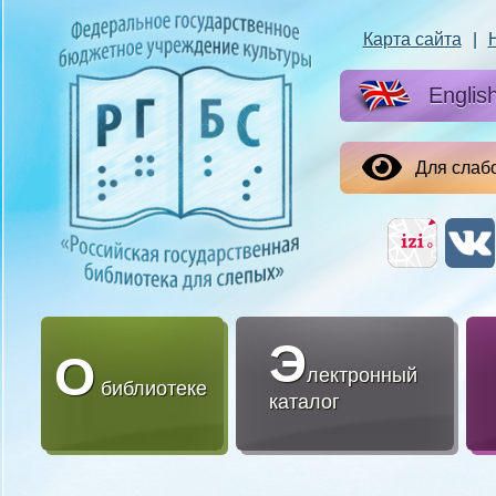
Карта сайта
|
Englis
Для слаб
Э
О
лектронный
библиотеке
каталог